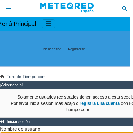
enú Principal
Iniciar sesión
Registrarse
Foro de Tiempo.com
¡Advertencia!
Solamente usuarios registrados tienen acceso a esta secci
Por favor inicia sesión más abajo o
registra una cuenta
con Fo
Tiempo.com
Iniciar sesión
Nombre de usuario: