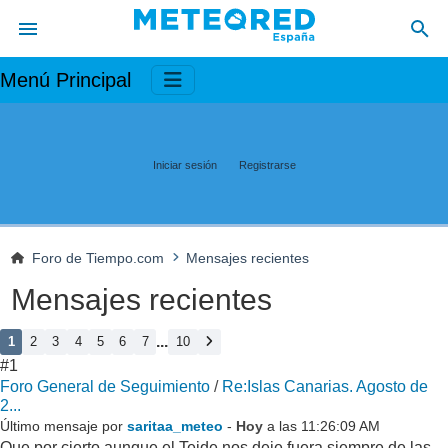
Menú Principal
Iniciar sesión
Registrarse
Foro de Tiempo.com
Mensajes recientes
Mensajes recientes
...
1
2
3
4
5
6
7
10
#1
Foro General de Seguimiento
/
Re:Islas Canarias. Agosto de
2...
Último mensaje por
saritaa_meteo
-
Hoy
a las 11:26:09 AM
Que por cierto aunque el Teide nos deje fuera siempre de las