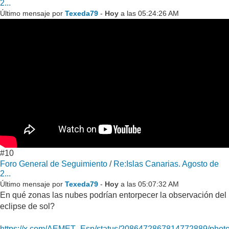
2...
Último mensaje por
Texeda79
-
Hoy
a las 05:24:26 AM
#10
Foro General de Seguimiento
/
Re:Islas Canarias. Agosto de
2...
Último mensaje por
Texeda79
-
Hoy
a las 05:07:32 AM
En qué zonas las nubes podrían entorpecer la observación del
eclipse de sol?
https://x.com/AEMET_Esp/status/2086472867814772889/photo