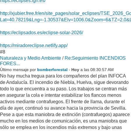
https://eclipses.ign.es/
http://xjubier.free.fr/en/site_pages/solar_eclipses/TSE_2026_
Lat=40.78219&Lng=-1.30537&Elv=1006.0&Zoom=6&TZ=2.0&
https://eclipsados.es/eclipse-solar-2026/
https://miradoreclipse.netlify.app/
#8
Naturaleza y Medio Ambiente
/
Re:Seguimiento INCENDIOS
FORES...
Último mensaje por
bomberforestal
-
Hoy
a las 08:30:57 AM
No hay mucha tregua para los compañeros del plan INFOCA
de Andalucía. El incendio de Niebla, Huelva, sigue devorando
todo lo que encuentra a su paso. Los trabajos se centran más
en asegurar la cola e intentar estabilizar los flancos menos
activos mediante contrafuegos. El frente de llama, durante el
día de ayer, continuó su avance hacia la provincia de Sevilla.
Pese a que esta maniobra de extinción (contrafuegos) aparece
mucho en los medios de comunicación, es una maniobra que
sólo se emplea en los incendios más extremos y bajo unas