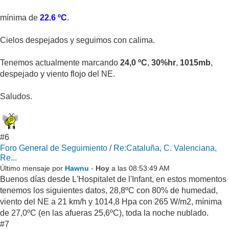
mínima de
22.6 ºC
.
Cielos despejados y seguimos con calima.
Tenemos actualmente marcando
24,0 ºC
,
30%hr
,
1015mb
,
despejado y viento flojo del NE.
Saludos.
#6
Foro General de Seguimiento
/
Re:Cataluña, C. Valenciana,
Re...
Último mensaje por
Hawnu
-
Hoy
a las 08:53:49 AM
Buenos días desde L'Hospitalet de l'Infant, en estos momentos
tenemos los siguientes datos, 28,8ºC con 80% de humedad,
viento del NE a 21 km/h y 1014,8 Hpa con 265 W/m2, mínima
de 27,0ºC (en las afueras 25,6ºC), toda la noche nublado.
#7