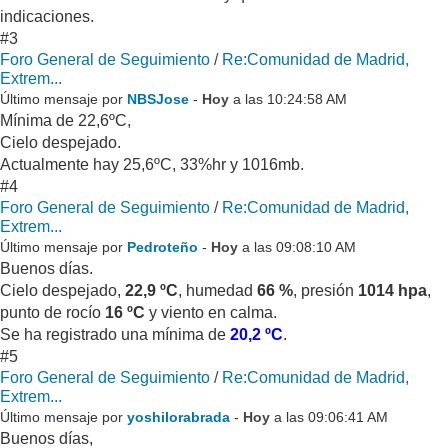
indicaciones.
#3
Foro General de Seguimiento
/
Re:Comunidad de Madrid,
Extrem...
Último mensaje por
NBSJose
-
Hoy
a las 10:24:58 AM
Mínima de 22,6ºC,
Cielo despejado.
Actualmente hay 25,6ºC, 33%hr y 1016mb.
#4
Foro General de Seguimiento
/
Re:Comunidad de Madrid,
Extrem...
Último mensaje por
Pedroteño
-
Hoy
a las 09:08:10 AM
Buenos días.
Cielo despejado,
22,9 ºC
, humedad
66 %
, presión
1014 hpa
,
punto de rocío
16 ºC
y viento en calma.
Se ha registrado una mínima de
20,2 ºC
.
#5
Foro General de Seguimiento
/
Re:Comunidad de Madrid,
Extrem...
Último mensaje por
yoshilorabrada
-
Hoy
a las 09:06:41 AM
Buenos días,