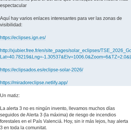
espectacular
Aquí hay varios enlaces interesantes para ver las zonas de
visibilidad:
https://eclipses.ign.es/
http://xjubier.free.fr/en/site_pages/solar_eclipses/TSE_2026_
Lat=40.78219&Lng=-1.30537&Elv=1006.0&Zoom=6&TZ=2.0&
https://eclipsados.es/eclipse-solar-2026/
https://miradoreclipse.netlify.app/
Un matiz:
La alerta 3 no es ningún invento, llevamos muchos días
seguidos de Alerta 3 (la máxima) de riesgo de incendios
forestales en el País Valenciá. Hoy, sin ir más lejos, hay alerta
3 en toda la comunitat.