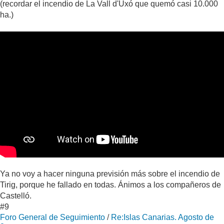
(recordar el incendio de La Vall d'Uxó que quemó casi 10.000
ha.)
Ya no voy a hacer ninguna previsión más sobre el incendio de
Tirig, porque he fallado en todas. Ánimos a los compañeros de
Castelló.
#9
Foro General de Seguimiento
/
Re:Islas Canarias. Agosto de