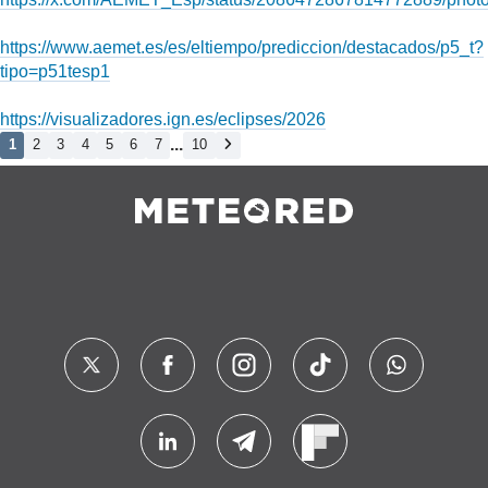
https://www.aemet.es/es/eltiempo/prediccion/destacados/p5_t?
tipo=p51tesp1
https://visualizadores.ign.es/eclipses/2026
...
1
2
3
4
5
6
7
10