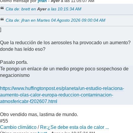
Último mensaje por
jfran
-
Ayer
a las 11:05:07 AM
Cita de: brett en
Ayer
a las 10:15:34 AM
Cita de: jfran en Martes 04 Agosto 2026 09:00:04 AM
]
Que la reducción de los aerosoles ha provocado un aumento?
donde has leído eso?
Pasalo porfa.
Te pongo un enlace de un medio progre poco sospechoso de
negacionismo
https://www.huffingtonpost.es/planeta/un-estudio-relaciona-
aumento-olas-calor-europa-reduccion-contaminacion-
atmosfericabr-f202607.html
Otro vendido mas, lastima de mundo.
#55
Cambio climático
/
Re:¿Se debe esta ola de calor ...