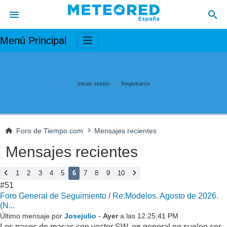
Menú Principal
Iniciar sesión
Registrarse
Foro de Tiempo.com
Mensajes recientes
Mensajes recientes
1
2
3
4
5
6
7
8
9
10
#51
Foro General de Seguimiento
/
Re:Modelos. Agosto de 2026.
(N...
Último mensaje por
Josejulio
-
Ayer
a las 12:25:41 PM
Los pasos de masas con vector SW, en general no suelen ser