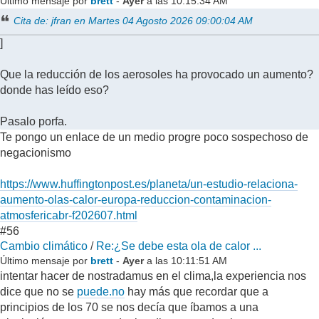
Último mensaje por
brett
-
Ayer
a las 10:15:34 AM
Cita de: jfran en Martes 04 Agosto 2026 09:00:04 AM
]
Que la reducción de los aerosoles ha provocado un aumento?
donde has leído eso?
Pasalo porfa.
Te pongo un enlace de un medio progre poco sospechoso de
negacionismo
https://www.huffingtonpost.es/planeta/un-estudio-relaciona-
aumento-olas-calor-europa-reduccion-contaminacion-
atmosfericabr-f202607.html
#56
Cambio climático
/
Re:¿Se debe esta ola de calor ...
Último mensaje por
brett
-
Ayer
a las 10:11:51 AM
intentar hacer de nostradamus en el clima,la experiencia nos
dice que no se
puede.no
hay más que recordar que a
principios de los 70 se nos decía que íbamos a una