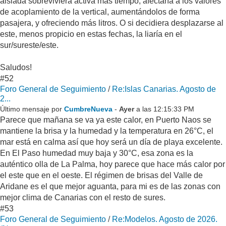
aislada sobreviviera activa más tiempo, afectaría a los valores
de acoplamiento de la vertical, aumentándolos de forma
pasajera, y ofreciendo más litros. O si decidiera desplazarse al
este, menos propicio en estas fechas, la liaría en el
sur/sureste/este.
Saludos!
#52
Foro General de Seguimiento
/
Re:Islas Canarias. Agosto de
2...
Último mensaje por
CumbreNueva
-
Ayer
a las 12:15:33 PM
Parece que mañana se va ya este calor, en Puerto Naos se
mantiene la brisa y la humedad y la temperatura en 26°C, el
mar está en calma así que hoy será un día de playa excelente.
En El Paso humedad muy baja y 30°C, esa zona es la
auténtico olla de La Palma, hoy parece que hace más calor por
el este que en el oeste. El régimen de brisas del Valle de
Aridane es el que mejor aguanta, para mi es de las zonas con
mejor clima de Canarias con el resto de sures.
#53
Foro General de Seguimiento
/
Re:Modelos. Agosto de 2026.