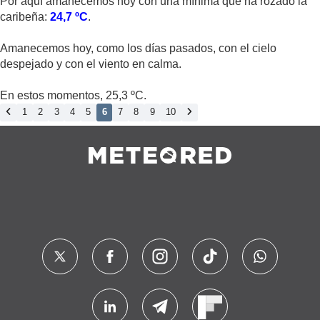
Por aquí amanecemos hoy con una mínima que ha rozado la
caribeña:
24,7 ºC
.
Amanecemos hoy, como los días pasados, con el cielo
despejado y con el viento en calma.
En estos momentos, 25,3 ºC.
1
2
3
4
5
6
7
8
9
10