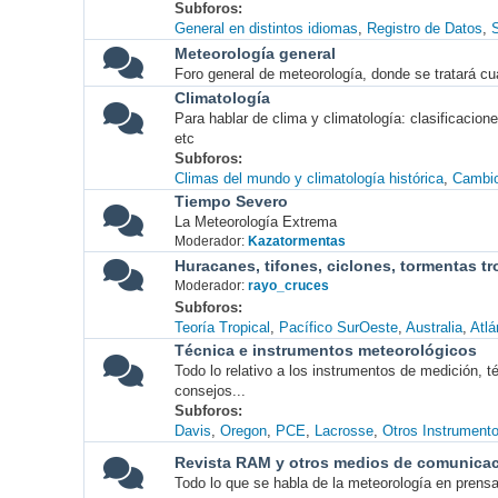
Subforos
General en distintos idiomas
Registro de Datos
S
Meteorología general
Foro general de meteorología, donde se tratará cu
Climatología
Para hablar de clima y climatología: clasificacio
etc
Subforos
Climas del mundo y climatología histórica
Cambio
Tiempo Severo
La Meteorología Extrema
Moderador:
Kazatormentas
Huracanes, tifones, ciclones, tormentas tr
Moderador:
rayo_cruces
Subforos
Teoría Tropical
Pacífico SurOeste
Australia
Atlá
Técnica e instrumentos meteorológicos
Todo lo relativo a los instrumentos de medición, 
consejos...
Subforos
Davis
Oregon
PCE
Lacrosse
Otros Instrument
Revista RAM y otros medios de comunica
Todo lo que se habla de la meteorología en prensa, 