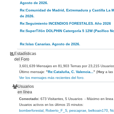
Agosto de 2026.
Re:Comunidad de Madrid, Extremadura y Castilla La 
de 2026.
Re:Seguimiento INCENDIOS FORESTALES. Año 2026
Re:SuperTifón DOLPHIN Catergoría 5 12W (Pacífico N
Re:Islas Canarias. Agosto de 2026.
Estadísticas
del Foro
3,601,639 Mensajes en 81,903 Temas por 23,215 Usuarios 
Último mensaje:
"
Re:Cataluña, C. Valencia...
"
(
Hoy
a las
Ver los mensajes más recientes del foro.
Usuarios
en línea
Conectado:
673 Visitantes, 5 Usuarios - Máximo en linea
Usuarios activos en los últimos 15 minutos:
bomberforestal
,
Roberto_F_S
,
pescaprae
,
belkoain170
,
No