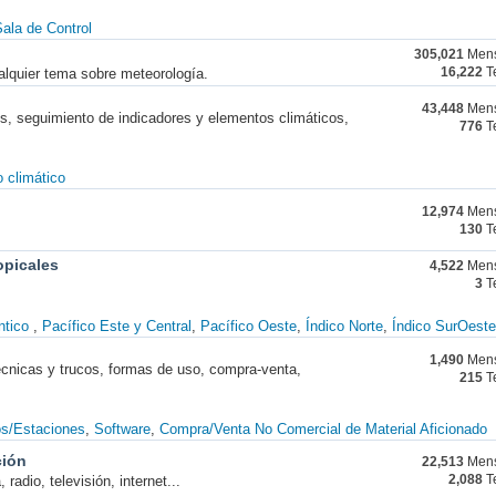
ala de Control
305,021
Mens
alquier tema sobre meteorología.
16,222
T
43,448
Mens
nes, seguimiento de indicadores y elementos climáticos,
776
T
 climático
12,974
Mens
130
T
opicales
4,522
Mens
3
T
ntico
Pacífico Este y Central
Pacífico Oeste
Índico Norte
Índico SurOeste
1,490
Mens
técnicas y trucos, formas de uso, compra-venta,
215
T
os/Estaciones
Software
Compra/Venta No Comercial de Material Aficionado
ción
22,513
Mens
radio, televisión, internet...
2,088
T