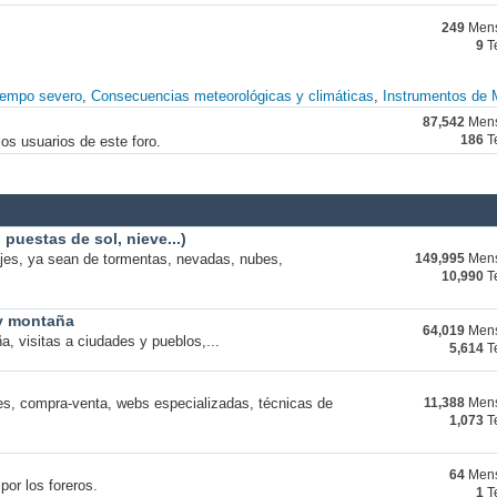
249
Mens
9
T
iempo severo
Consecuencias meteorológicas y climáticas
Instrumentos de 
87,542
Mens
os usuarios de este foro.
186
T
puestas de sol, nieve...)
ajes, ya sean de tormentas, nevadas, nubes,
149,995
Mens
10,990
T
 y montaña
64,019
Mens
a, visitas a ciudades y pueblos,...
5,614
T
s, compra-venta, webs especializadas, técnicas de
11,388
Mens
1,073
T
64
Mens
por los foreros.
1
T