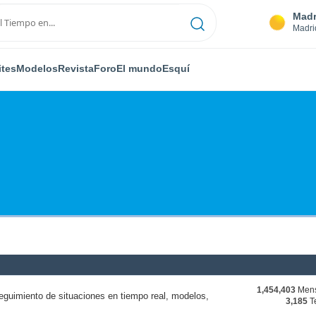
Madr
Madri
ites
Modelos
Revista
Foro
El mundo
Esquí
1,454,403
Mens
eguimiento de situaciones en tiempo real, modelos,
3,185
T