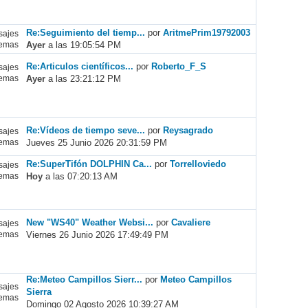
Re:Seguimiento del tiemp...
por
AritmePrim19792003
ajes
Ayer
a las 19:05:54 PM
emas
Re:Articulos científicos...
por
Roberto_F_S
ajes
Ayer
a las 23:21:12 PM
emas
Re:Vídeos de tiempo seve...
por
Reysagrado
ajes
Jueves 25 Junio 2026 20:31:59 PM
emas
Re:SuperTifón DOLPHIN Ca...
por
Torrelloviedo
ajes
Hoy
a las 07:20:13 AM
emas
New "WS40" Weather Websi...
por
Cavaliere
ajes
Viernes 26 Junio 2026 17:49:49 PM
emas
Re:Meteo Campillos Sierr...
por
Meteo Campillos
ajes
Sierra
emas
Domingo 02 Agosto 2026 10:39:27 AM