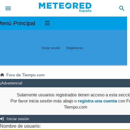
enú Principal
Iniciar sesión
Registrarse
Foro de Tiempo.com
¡Advertencia!
Solamente usuarios registrados tienen acceso a esta secci
Por favor inicia sesión más abajo o
registra una cuenta
con Fo
Tiempo.com
Iniciar sesión
Nombre de usuario: