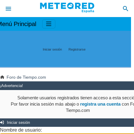
enú Principal
Iniciar sesión
Registrarse
Foro de Tiempo.com
¡Advertencia!
Solamente usuarios registrados tienen acceso a esta secci
Por favor inicia sesión más abajo o
registra una cuenta
con Fo
Tiempo.com
Iniciar sesión
Nombre de usuario: