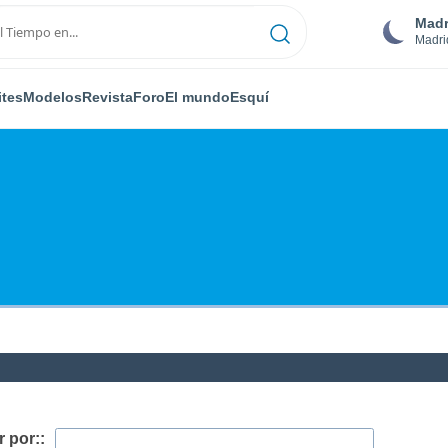
Madr
Madri
ites
Modelos
Revista
Foro
El mundo
Esquí
 por::