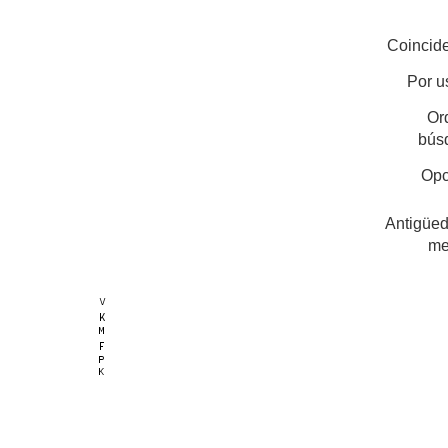
Coincide
Por u
Or
bús
Opc
Antigüed
me