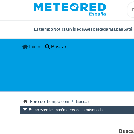
El tiempo
Noticias
Vídeos
Avisos
Radar
Mapas
Satél
Inicio
Buscar
Foro de Tiempo.com
Buscar
Establezca los parámetros de la búsqueda
Buscar