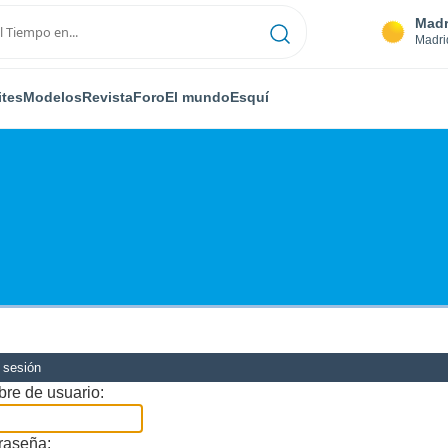
Madr
Madri
ites
Modelos
Revista
Foro
El mundo
Esquí
r sesión
re de usuario:
raseña: