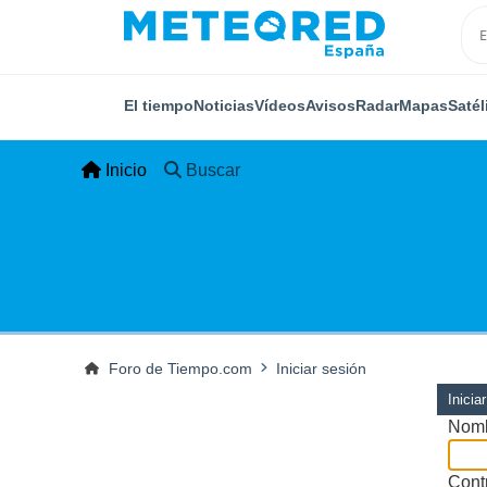
El tiempo
Noticias
Vídeos
Avisos
Radar
Mapas
Satél
Inicio
Buscar
Foro de Tiempo.com
Iniciar sesión
Inicia
Nomb
Cont