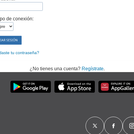
po de conexión:
daste tu contraseña?
¿No tienes una cuenta?
Regístrate
.