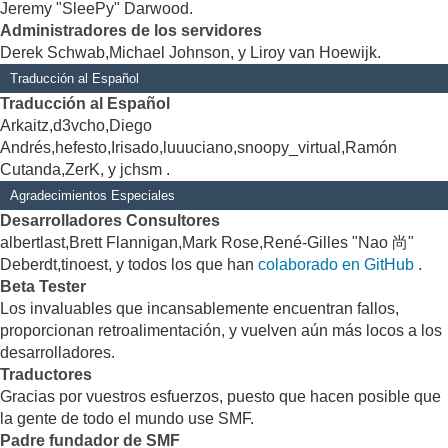
Jeremy "SleePy" Darwood.
Administradores de los servidores
Derek Schwab,Michael Johnson, y Liroy van Hoewijk.
Traducción al Español
Traducción al Español
Arkaitz,d3vcho,Diego
Andrés,hefesto,Irisado,luuuciano,snoopy_virtual,Ramón
Cutanda,ZerK, y jchsm .
Agradecimientos Especiales
Desarrolladores Consultores
albertlast,Brett Flannigan,Mark Rose,René-Gilles "Nao 尚"
Deberdt,tinoest, y todos los que han
colaborado en GitHub
.
Beta Tester
Los invaluables que incansablemente encuentran fallos,
proporcionan retroalimentación, y vuelven aún más locos a los
desarrolladores.
Traductores
Gracias por vuestros esfuerzos, puesto que hacen posible que
la gente de todo el mundo use SMF.
Padre fundador de SMF