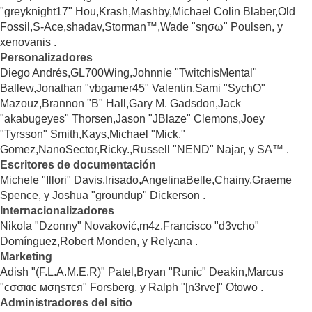
"greyknight17" Hou,Krash,Mashby,Michael Colin Blaber,Old
Fossil,S-Ace,shadav,Storman™,Wade "sησω" Poulsen, y
xenovanis .
Personalizadores
Diego Andrés,GL700Wing,Johnnie "TwitchisMental"
Ballew,Jonathan "vbgamer45" Valentin,Sami "SychO"
Mazouz,Brannon "B" Hall,Gary M. Gadsdon,Jack
"akabugeyes" Thorsen,Jason "JBlaze" Clemons,Joey
"Tyrsson" Smith,Kays,Michael "Mick."
Gomez,NanoSector,Ricky.,Russell "NEND" Najar, y SA™ .
Escritores de documentación
Michele "Illori" Davis,Irisado,AngelinaBelle,Chainy,Graeme
Spence, y Joshua "groundup" Dickerson .
Internacionalizadores
Nikola "Dzonny" Novaković,m4z,Francisco "d3vcho"
Domínguez,Robert Monden, y Relyana .
Marketing
Adish "(F.L.A.M.E.R)" Patel,Bryan "Runic" Deakin,Marcus
"cσσкιє мσηѕтєя" Forsberg, y Ralph "[n3rve]" Otowo .
Administradores del sitio