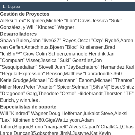
El Equipo
Gestión de Proyectos
Aleksi "Lex" Kilpinen,Michele "Illori" Davis,Jessica "Suki"
González, y Will "Kindred" Wagner .
Desarrolladores
Shawn Bulen,John "live627" Rayes,Oscar "Ozp" Rydhé,Aaron
van Geffen,Antechinus,Bjoern "Bloc" Kristiansen,Brad
"IchBin™" Grow,Colin Schoen,emanuele,Hendrik Jan
"Compuart" Visser,Jessica "Suki" González,Jon
"Sesquipedalian" Stovell,Juan "JayBachatero" Hernandez,Karl
"RegularExpression" Benson,Matthew "Labradoodle-360"
Kerle,Grudge,Michael "Oldiesmann" Eshom,Michael "Thantos"
Miller,Norv,Peter "Arantor" Spicer,Selman "[SiNaN]" Eser,Shitiz
"Dragooon" Garg,Theodore "Orstio" Hildebrandt,Thorsten "TE"
Eurich, y winrules .
Especialistas de soporte
Will "Kindred" Wagner,Doug Heffernan,lurkalot,Steve,Aleksi
"Lex" Kilpinen,br360,GigaWatt,ziycon,Adam
Tallon,Bigguy,Bruno "margarett" Alves,CapadY,ChalkCat,Chas
Large,Duncan85,gbsothere,JimM,Justyne,Kat,Kevin