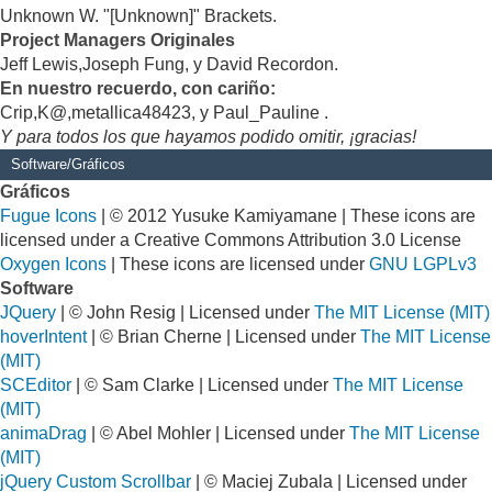
Unknown W. "[Unknown]" Brackets.
Project Managers Originales
Jeff Lewis,Joseph Fung, y David Recordon.
En nuestro recuerdo, con cariño:
Crip,K@,metallica48423, y Paul_Pauline .
Y para todos los que hayamos podido omitir, ¡gracias!
Software/Gráficos
Gráficos
Fugue Icons
| © 2012 Yusuke Kamiyamane | These icons are
licensed under a Creative Commons Attribution 3.0 License
Oxygen Icons
| These icons are licensed under
GNU LGPLv3
Software
JQuery
| © John Resig | Licensed under
The MIT License (MIT)
hoverIntent
| © Brian Cherne | Licensed under
The MIT License
(MIT)
SCEditor
| © Sam Clarke | Licensed under
The MIT License
(MIT)
animaDrag
| © Abel Mohler | Licensed under
The MIT License
(MIT)
jQuery Custom Scrollbar
| © Maciej Zubala | Licensed under