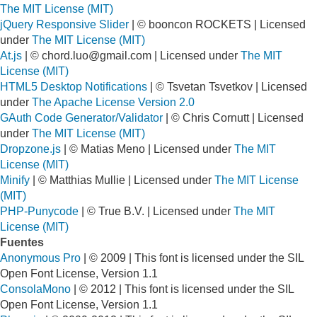
The MIT License (MIT)
jQuery Responsive Slider
| © booncon ROCKETS | Licensed
under
The MIT License (MIT)
At.js
| ©
chord.luo@gmail.com
| Licensed under
The MIT
License (MIT)
HTML5 Desktop Notifications
| © Tsvetan Tsvetkov | Licensed
under
The Apache License Version 2.0
GAuth Code Generator/Validator
| © Chris Cornutt | Licensed
under
The MIT License (MIT)
Dropzone.js
| © Matias Meno | Licensed under
The MIT
License (MIT)
Minify
| © Matthias Mullie | Licensed under
The MIT License
(MIT)
PHP-Punycode
| © True B.V. | Licensed under
The MIT
License (MIT)
Fuentes
Anonymous Pro
| © 2009 | This font is licensed under the SIL
Open Font License, Version 1.1
ConsolaMono
| © 2012 | This font is licensed under the SIL
Open Font License, Version 1.1