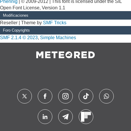
Phennig
| © 2009-2012 | This font is licensed under the SIL
Open Font License, Version 1.1
Modificaciones
Reseller | Theme by
SMF Tricks
Foro Copyrights
SMF 2.1.4 © 2023
,
Simple Machines