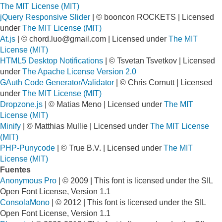
The MIT License (MIT)
jQuery Responsive Slider
| © booncon ROCKETS | Licensed
under
The MIT License (MIT)
At.js
| ©
chord.luo@gmail.com
| Licensed under
The MIT
License (MIT)
HTML5 Desktop Notifications
| © Tsvetan Tsvetkov | Licensed
under
The Apache License Version 2.0
GAuth Code Generator/Validator
| © Chris Cornutt | Licensed
under
The MIT License (MIT)
Dropzone.js
| © Matias Meno | Licensed under
The MIT
License (MIT)
Minify
| © Matthias Mullie | Licensed under
The MIT License
(MIT)
PHP-Punycode
| © True B.V. | Licensed under
The MIT
License (MIT)
Fuentes
Anonymous Pro
| © 2009 | This font is licensed under the SIL
Open Font License, Version 1.1
ConsolaMono
| © 2012 | This font is licensed under the SIL
Open Font License, Version 1.1