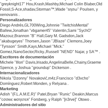
"greyknight17" Hou,Krash,Mashby,Michael Colin Blaber,Old
Fossil,S-Ace,shadav,Storman™,Wade "sησω" Poulsen, y
xenovanis .
Personalizadores
Diego Andrés,GL700Wing,Johnnie "TwitchisMental"
Ballew,Jonathan "vbgamer45" Valentin,Sami "SychO"
Mazouz,Brannon "B" Hall,Gary M. Gadsdon,Jack
"akabugeyes" Thorsen,Jason "JBlaze" Clemons,Joey
"Tyrsson" Smith,Kays,Michael "Mick."
Gomez,NanoSector,Ricky.,Russell "NEND" Najar, y SA™ .
Escritores de documentación
Michele "Illori" Davis,Irisado,AngelinaBelle,Chainy,Graeme
Spence, y Joshua "groundup" Dickerson .
Internacionalizadores
Nikola "Dzonny" Novaković,m4z,Francisco "d3vcho"
Domínguez,Robert Monden, y Relyana .
Marketing
Adish "(F.L.A.M.E.R)" Patel,Bryan "Runic" Deakin,Marcus
"cσσкιє мσηѕтєя" Forsberg, y Ralph "[n3rve]" Otowo .
Administradores del sitio