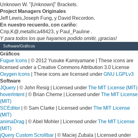
Unknown W. "[Unknown]" Brackets.
Project Managers Originales
Jeff Lewis,Joseph Fung, y David Recordon.
En nuestro recuerdo, con cariño:
Crip,K@,metallica48423, y Paul_Pauline .
Y para todos los que hayamos podido omitir, ¡gracias!
Software/Gráficos
Gráficos
Fugue Icons
| © 2012 Yusuke Kamiyamane | These icons are
licensed under a Creative Commons Attribution 3.0 License
Oxygen Icons
| These icons are licensed under
GNU LGPLv3
Software
JQuery
| © John Resig | Licensed under
The MIT License (MIT)
hoverIntent
| © Brian Cherne | Licensed under
The MIT License
(MIT)
SCEditor
| © Sam Clarke | Licensed under
The MIT License
(MIT)
animaDrag
| © Abel Mohler | Licensed under
The MIT License
(MIT)
jQuery Custom Scrollbar
| © Maciej Zubala | Licensed under