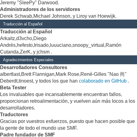
Jeremy "SleePy" Darwood.
Administradores de los servidores
Derek Schwab,Michael Johnson, y Liroy van Hoewijk.
Traducción al Español
Traducción al Español
Arkaitz,d3vcho,Diego
Andrés,hefesto,Irisado,luuuciano,snoopy_virtual,Ramón
Cutanda,ZerK, y jchsm .
Agradecimientos Especiales
Desarrolladores Consultores
albertlast,Brett Flannigan,Mark Rose,René-Gilles "Nao 尚"
Deberdt,tinoest, y todos los que han
colaborado en GitHub
.
Beta Tester
Los invaluables que incansablemente encuentran fallos,
proporcionan retroalimentación, y vuelven aún más locos a los
desarrolladores.
Traductores
Gracias por vuestros esfuerzos, puesto que hacen posible que
la gente de todo el mundo use SMF.
Padre fundador de SMF