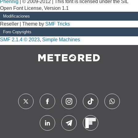
Phennig
| © 2009-2012 | This font is licensed under the SIL
Open Font License, Version 1.1
Modificaciones
Reseller | Theme by
SMF Tricks
Foro Copyrights
SMF 2.1.4 © 2023
,
Simple Machines