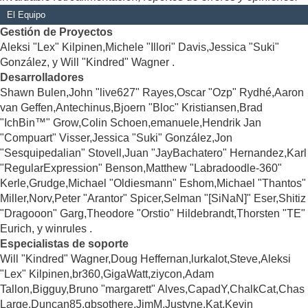
El Equipo
Gestión de Proyectos
Aleksi "Lex" Kilpinen,Michele "Illori" Davis,Jessica "Suki"
González, y Will "Kindred" Wagner .
Desarrolladores
Shawn Bulen,John "live627" Rayes,Oscar "Ozp" Rydhé,Aaron
van Geffen,Antechinus,Bjoern "Bloc" Kristiansen,Brad
"IchBin™" Grow,Colin Schoen,emanuele,Hendrik Jan
"Compuart" Visser,Jessica "Suki" González,Jon
"Sesquipedalian" Stovell,Juan "JayBachatero" Hernandez,Karl
"RegularExpression" Benson,Matthew "Labradoodle-360"
Kerle,Grudge,Michael "Oldiesmann" Eshom,Michael "Thantos"
Miller,Norv,Peter "Arantor" Spicer,Selman "[SiNaN]" Eser,Shitiz
"Dragooon" Garg,Theodore "Orstio" Hildebrandt,Thorsten "TE"
Eurich, y winrules .
Especialistas de soporte
Will "Kindred" Wagner,Doug Heffernan,lurkalot,Steve,Aleksi
"Lex" Kilpinen,br360,GigaWatt,ziycon,Adam
Tallon,Bigguy,Bruno "margarett" Alves,CapadY,ChalkCat,Chas
Large,Duncan85,gbsothere,JimM,Justyne,Kat,Kevin