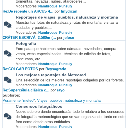
tormentas, nevadas, nubes, atardeceres...
Moderadores:
Nambroque
,
Punsuly
Re:De repente un ARCUS 4...
por
tinydicarl
Reportajes de viajes, pueblos, naturaleza y montaña
Muestra tus fotos de naturaleza y rutas de montaña, visitas a
ciudades y pueblos,...
Moderadores:
Nambroque
,
Punsuly
CRÁTER ESCRIVÁ, 2.580m (...
por
jefoce
Fotografía
Foro para que hablemos sobre cámaras, novedades, compra-
venta, webs especializadas, técnicas de edición de fotos,
concursos, etc...
Moderadores:
Nambroque
,
Punsuly
Re:COLGAR FOTOS
por
Reysagrado
Los mejores reportajes de Meteored
Una selección de los mejores reportajes colgados por los foreros.
Moderadores:
Nambroque
,
Punsuly
Re:Supercélula clásica c...
por
rayo
Subforos
Puramente "meteo"
Viajes, pueblos, naturaleza y montaña
Concursos fotográficos
Nuevo subforo donde encontrarás todo lo relativo a los concursos
de fotografía meteorológica que se van organizando, tanto en este
foro como desde otras entidades.
Moderadores:
Nambroque
,
Punsuly