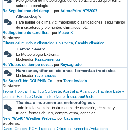
Foro general de meteorología, donde se tratará cualquier tema
sobre meteorología.
Re:Seguimiento del tiemp...
por
AritmePrim19792003
Climatología
Para hablar de clima y climatología: clasificaciones, seguimiento
de indicadores y elementos climáticos, etc
Re:Seguimiento cordiller...
por
Meteo X
Subforos
Climas del mundo y climatología histórica
Cambio climático
Tiempo Severo
La Meteorología Extrema
Moderador:
Kazatormentas
Re:Vídeos de tiempo seve...
por
Reysagrado
Huracanes, tifones, ciclones, tormentas tropicales
Moderador:
rayo_cruces
Re:SuperTifón DOLPHIN Ca...
por
Torrelloviedo
Subforos
Teoría Tropical
Pacífico SurOeste
Australia
Atlántico
Pacífico Este y
Central
Pacífico Oeste
Índico Norte
Índico SurOeste
Técnica e instrumentos meteorológicos
Todo lo relativo a los instrumentos de medición, técnicas y
trucos, formas de uso, compra-venta, consejos...
New "WS40" Weather Websi...
por
Cavaliere
Subforos
Davis
Oregon
PCE
Lacrosse
Otros Instrumentos/Estaciones