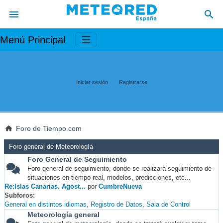
Menú Principal
Iniciar sesión
Registrarse
Foro de Tiempo.com
Foro general de Meteorología
Foro General de Seguimiento
Foro general de seguimiento, donde se realizará seguimiento de
situaciones en tiempo real, modelos, predicciones, etc...
Re:Islas Canarias. Agost...
por
CumbreNueva
Subforos
General en distintos idiomas
Registro de Datos
Sala de Control
Meteorología general