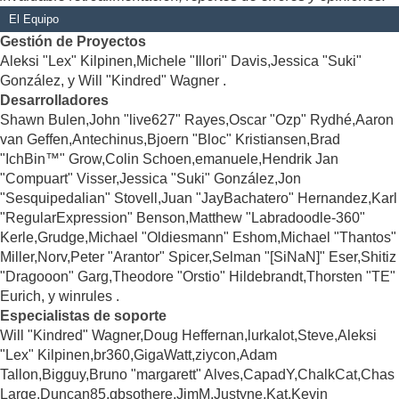
El Equipo
Gestión de Proyectos
Aleksi "Lex" Kilpinen,Michele "Illori" Davis,Jessica "Suki"
González, y Will "Kindred" Wagner .
Desarrolladores
Shawn Bulen,John "live627" Rayes,Oscar "Ozp" Rydhé,Aaron
van Geffen,Antechinus,Bjoern "Bloc" Kristiansen,Brad
"IchBin™" Grow,Colin Schoen,emanuele,Hendrik Jan
"Compuart" Visser,Jessica "Suki" González,Jon
"Sesquipedalian" Stovell,Juan "JayBachatero" Hernandez,Karl
"RegularExpression" Benson,Matthew "Labradoodle-360"
Kerle,Grudge,Michael "Oldiesmann" Eshom,Michael "Thantos"
Miller,Norv,Peter "Arantor" Spicer,Selman "[SiNaN]" Eser,Shitiz
"Dragooon" Garg,Theodore "Orstio" Hildebrandt,Thorsten "TE"
Eurich, y winrules .
Especialistas de soporte
Will "Kindred" Wagner,Doug Heffernan,lurkalot,Steve,Aleksi
"Lex" Kilpinen,br360,GigaWatt,ziycon,Adam
Tallon,Bigguy,Bruno "margarett" Alves,CapadY,ChalkCat,Chas
Large,Duncan85,gbsothere,JimM,Justyne,Kat,Kevin