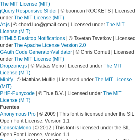
The MIT License (MIT)
jQuery Responsive Slider
| © booncon ROCKETS | Licensed
under
The MIT License (MIT)
At.js
| ©
chord.luo@gmail.com
| Licensed under
The MIT
License (MIT)
HTML5 Desktop Notifications
| © Tsvetan Tsvetkov | Licensed
under
The Apache License Version 2.0
GAuth Code Generator/Validator
| © Chris Cornutt | Licensed
under
The MIT License (MIT)
Dropzone.js
| © Matias Meno | Licensed under
The MIT
License (MIT)
Minify
| © Matthias Mullie | Licensed under
The MIT License
(MIT)
PHP-Punycode
| © True B.V. | Licensed under
The MIT
License (MIT)
Fuentes
Anonymous Pro
| © 2009 | This font is licensed under the SIL
Open Font License, Version 1.1
ConsolaMono
| © 2012 | This font is licensed under the SIL
Open Font License, Version 1.1