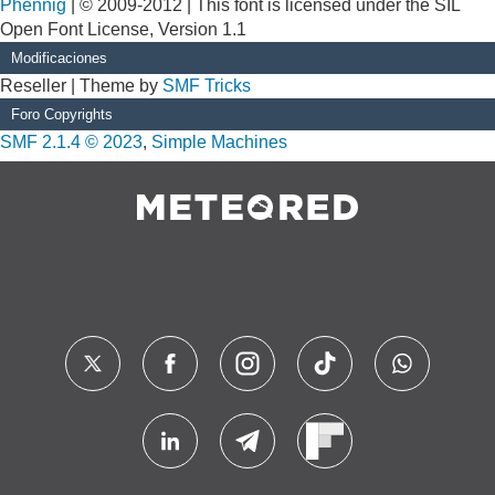
Phennig
| © 2009-2012 | This font is licensed under the SIL
Open Font License, Version 1.1
Modificaciones
Reseller | Theme by
SMF Tricks
Foro Copyrights
SMF 2.1.4 © 2023
,
Simple Machines