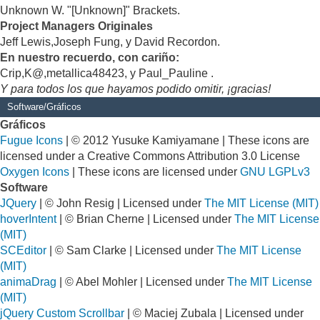
Unknown W. "[Unknown]" Brackets.
Project Managers Originales
Jeff Lewis,Joseph Fung, y David Recordon.
En nuestro recuerdo, con cariño:
Crip,K@,metallica48423, y Paul_Pauline .
Y para todos los que hayamos podido omitir, ¡gracias!
Software/Gráficos
Gráficos
Fugue Icons
| © 2012 Yusuke Kamiyamane | These icons are
licensed under a Creative Commons Attribution 3.0 License
Oxygen Icons
| These icons are licensed under
GNU LGPLv3
Software
JQuery
| © John Resig | Licensed under
The MIT License (MIT)
hoverIntent
| © Brian Cherne | Licensed under
The MIT License
(MIT)
SCEditor
| © Sam Clarke | Licensed under
The MIT License
(MIT)
animaDrag
| © Abel Mohler | Licensed under
The MIT License
(MIT)
jQuery Custom Scrollbar
| © Maciej Zubala | Licensed under