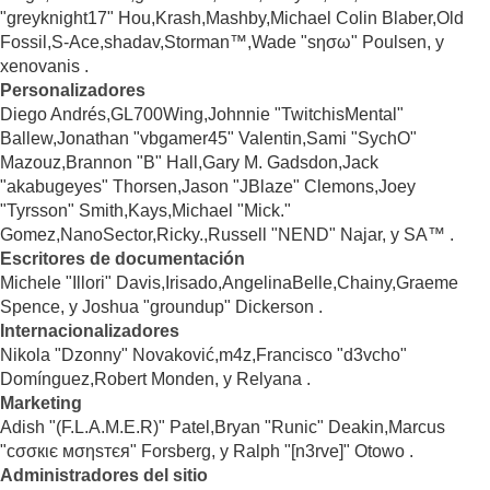
"greyknight17" Hou,Krash,Mashby,Michael Colin Blaber,Old
Fossil,S-Ace,shadav,Storman™,Wade "sησω" Poulsen, y
xenovanis .
Personalizadores
Diego Andrés,GL700Wing,Johnnie "TwitchisMental"
Ballew,Jonathan "vbgamer45" Valentin,Sami "SychO"
Mazouz,Brannon "B" Hall,Gary M. Gadsdon,Jack
"akabugeyes" Thorsen,Jason "JBlaze" Clemons,Joey
"Tyrsson" Smith,Kays,Michael "Mick."
Gomez,NanoSector,Ricky.,Russell "NEND" Najar, y SA™ .
Escritores de documentación
Michele "Illori" Davis,Irisado,AngelinaBelle,Chainy,Graeme
Spence, y Joshua "groundup" Dickerson .
Internacionalizadores
Nikola "Dzonny" Novaković,m4z,Francisco "d3vcho"
Domínguez,Robert Monden, y Relyana .
Marketing
Adish "(F.L.A.M.E.R)" Patel,Bryan "Runic" Deakin,Marcus
"cσσкιє мσηѕтєя" Forsberg, y Ralph "[n3rve]" Otowo .
Administradores del sitio