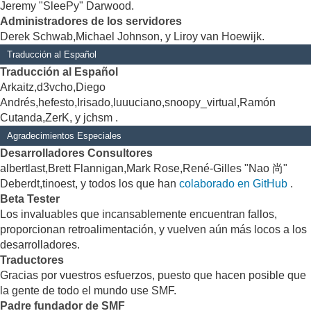
Jeremy "SleePy" Darwood.
Administradores de los servidores
Derek Schwab,Michael Johnson, y Liroy van Hoewijk.
Traducción al Español
Traducción al Español
Arkaitz,d3vcho,Diego
Andrés,hefesto,Irisado,luuuciano,snoopy_virtual,Ramón
Cutanda,ZerK, y jchsm .
Agradecimientos Especiales
Desarrolladores Consultores
albertlast,Brett Flannigan,Mark Rose,René-Gilles "Nao 尚"
Deberdt,tinoest, y todos los que han
colaborado en GitHub
.
Beta Tester
Los invaluables que incansablemente encuentran fallos,
proporcionan retroalimentación, y vuelven aún más locos a los
desarrolladores.
Traductores
Gracias por vuestros esfuerzos, puesto que hacen posible que
la gente de todo el mundo use SMF.
Padre fundador de SMF