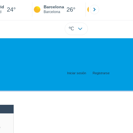
id
Barcelona
Sevilla
24°
26°
23°
d
Barcelona
Sevilla
ºC
Iniciar sesión
Registrarse
e