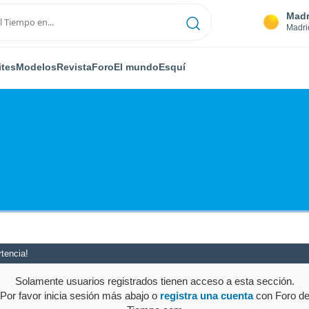
Madr
Madri
ites
Modelos
Revista
Foro
El mundo
Esquí
tencia!
Solamente usuarios registrados tienen acceso a esta sección.
Por favor inicia sesión más abajo o
registra una cuenta
con Foro d