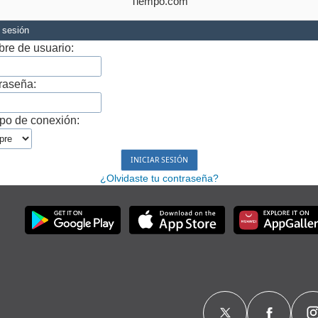
Tiempo.com
r sesión
re de usuario:
raseña:
po de conexión:
¿Olvidaste tu contraseña?