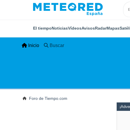
El tiempo
Noticias
Vídeos
Avisos
Radar
Mapas
Satél
Inicio
Buscar
Foro de Tiempo.com
¡Adver