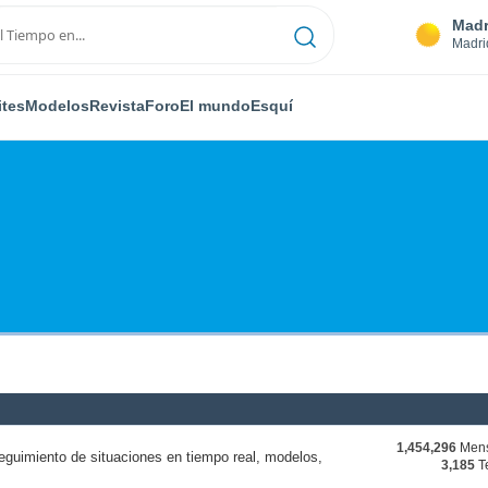
Madr
Madri
ites
Modelos
Revista
Foro
El mundo
Esquí
1,454,296
Mens
eguimiento de situaciones en tiempo real, modelos,
3,185
T