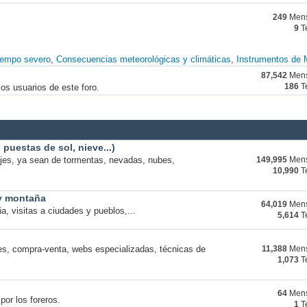
249
Mens
9
T
iempo severo
Consecuencias meteorológicas y climáticas
Instrumentos de 
87,542
Mens
os usuarios de este foro.
186
T
puestas de sol, nieve...)
ajes, ya sean de tormentas, nevadas, nubes,
149,995
Mens
10,990
T
 y montaña
64,019
Mens
a, visitas a ciudades y pueblos,...
5,614
T
s, compra-venta, webs especializadas, técnicas de
11,388
Mens
1,073
T
64
Mens
por los foreros.
1
T