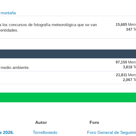
y montaña
a los concursos de fotografía meteorológica que se van
15,685
Mens
347
T
 entidades.
97,150
Mens
y medio ambiente.
3,818
T
21,811
Mens
2,067
T
Autor
Foro
e 2026.
Torrelloviedo
Foro General de Seguimi