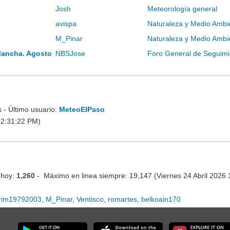
Josh
Meteorología general
avispa
Naturaleza y Medio Ambi
M_Pinar
Naturaleza y Medio Ambi
Mancha. Agosto
NBSJose
Foro General de Seguimi
- Último usuario:
MeteoElPaso
12:31:22 PM)
 hoy:
1,260
- Máximo en linea siempre: 19,147 (Viernes 24 Abril 2026
rim19792003
,
M_Pinar
,
Ventisco
,
romartes
,
belkoain170