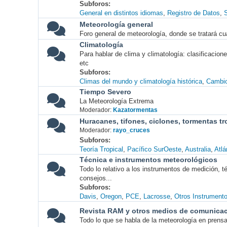
Subforos
General en distintos idiomas
Registro de Datos
S
Meteorología general
Foro general de meteorología, donde se tratará cu
Climatología
Para hablar de clima y climatología: clasificacio
etc
Subforos
Climas del mundo y climatología histórica
Cambio
Tiempo Severo
La Meteorología Extrema
Moderador:
Kazatormentas
Huracanes, tifones, ciclones, tormentas tr
Moderador:
rayo_cruces
Subforos
Teoría Tropical
Pacífico SurOeste
Australia
Atlá
Técnica e instrumentos meteorológicos
Todo lo relativo a los instrumentos de medición, 
consejos...
Subforos
Davis
Oregon
PCE
Lacrosse
Otros Instrument
Revista RAM y otros medios de comunica
Todo lo que se habla de la meteorología en prensa, 