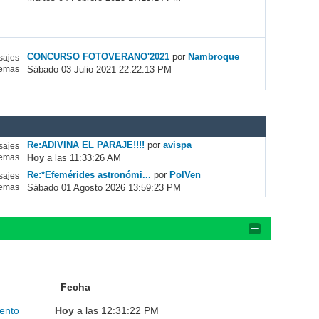
CONCURSO FOTOVERANO'2021
por
Nambroque
ajes
Sábado 03 Julio 2021 22:22:13 PM
emas
Re:ADIVINA EL PARAJE!!!!
por
avispa
ajes
Hoy
a las 11:33:26 AM
emas
Re:*Efemérides astronómi...
por
PolVen
ajes
Sábado 01 Agosto 2026 13:59:23 PM
emas
Fecha
ento
Hoy
a las 12:31:22 PM