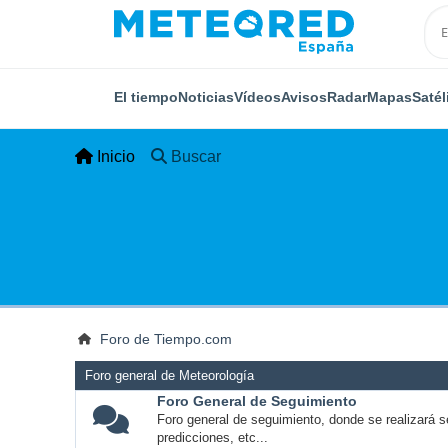
El tiempo
Noticias
Vídeos
Avisos
Radar
Mapas
Satél
Inicio
Buscar
Foro de Tiempo.com
Foro general de Meteorología
Foro General de Seguimiento
Foro general de seguimiento, donde se realizará s
predicciones, etc...