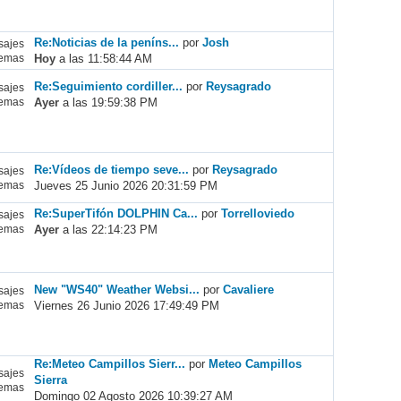
Re:Noticias de la peníns...
por
Josh
ajes
Hoy
a las 11:58:44 AM
emas
Re:Seguimiento cordiller...
por
Reysagrado
ajes
Ayer
a las 19:59:38 PM
emas
Re:Vídeos de tiempo seve...
por
Reysagrado
ajes
Jueves 25 Junio 2026 20:31:59 PM
emas
Re:SuperTifón DOLPHIN Ca...
por
Torrelloviedo
ajes
Ayer
a las 22:14:23 PM
emas
New "WS40" Weather Websi...
por
Cavaliere
ajes
Viernes 26 Junio 2026 17:49:49 PM
emas
Re:Meteo Campillos Sierr...
por
Meteo Campillos
ajes
Sierra
emas
Domingo 02 Agosto 2026 10:39:27 AM