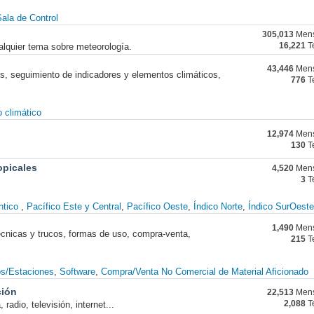
ala de Control
305,013
Mens
alquier tema sobre meteorología.
16,221
T
43,446
Mens
nes, seguimiento de indicadores y elementos climáticos,
776
T
 climático
12,974
Mens
130
T
opicales
4,520
Mens
3
T
ntico
Pacífico Este y Central
Pacífico Oeste
Índico Norte
Índico SurOeste
1,490
Mens
técnicas y trucos, formas de uso, compra-venta,
215
T
os/Estaciones
Software
Compra/Venta No Comercial de Material Aficionado
ción
22,513
Mens
radio, televisión, internet...
2,088
T