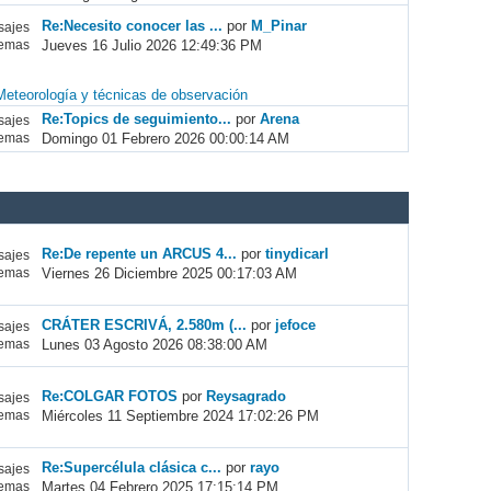
Re:Necesito conocer las ...
por
M_Pinar
ajes
Jueves 16 Julio 2026 12:49:36 PM
emas
Meteorología y técnicas de observación
Re:Topics de seguimiento...
por
Arena
ajes
Domingo 01 Febrero 2026 00:00:14 AM
emas
Re:De repente un ARCUS 4...
por
tinydicarl
ajes
Viernes 26 Diciembre 2025 00:17:03 AM
emas
CRÁTER ESCRIVÁ, 2.580m (...
por
jefoce
ajes
Lunes 03 Agosto 2026 08:38:00 AM
emas
Re:COLGAR FOTOS
por
Reysagrado
ajes
Miércoles 11 Septiembre 2024 17:02:26 PM
emas
Re:Supercélula clásica c...
por
rayo
ajes
Martes 04 Febrero 2025 17:15:14 PM
emas