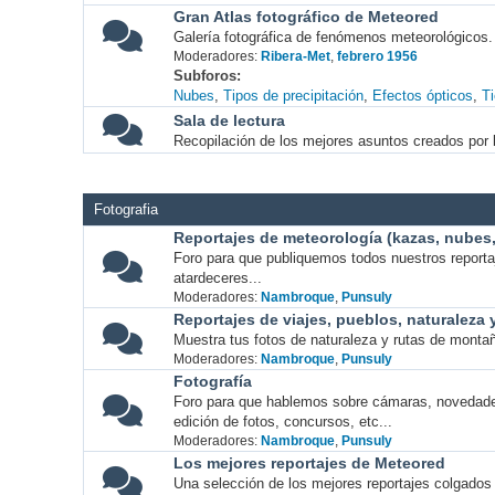
Gran Atlas fotográfico de Meteored
Galería fotográfica de fenómenos meteorológicos.
Moderadores:
Ribera-Met
,
febrero 1956
Subforos
Nubes
Tipos de precipitación
Efectos ópticos
T
Sala de lectura
Recopilación de los mejores asuntos creados por l
Fotografia
Reportajes de meteorología (kazas, nubes, 
Foro para que publiquemos todos nuestros report
atardeceres...
Moderadores:
Nambroque
,
Punsuly
Reportajes de viajes, pueblos, naturaleza
Muestra tus fotos de naturaleza y rutas de montañ
Moderadores:
Nambroque
,
Punsuly
Fotografía
Foro para que hablemos sobre cámaras, novedade
edición de fotos, concursos, etc...
Moderadores:
Nambroque
,
Punsuly
Los mejores reportajes de Meteored
Una selección de los mejores reportajes colgados 