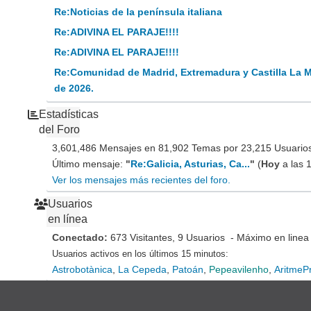
Re:Noticias de la península italiana
Re:ADIVINA EL PARAJE!!!!
Re:ADIVINA EL PARAJE!!!!
Re:Comunidad de Madrid, Extremadura y Castilla La 
de 2026.
Estadísticas
del Foro
3,601,486 Mensajes en 81,902 Temas por 23,215 Usuarios 
Último mensaje:
"
Re:Galicia, Asturias, Ca...
"
(
Hoy
a las 
Ver los mensajes más recientes del foro.
Usuarios
en línea
Conectado:
673 Visitantes, 9 Usuarios - Máximo en linea
Usuarios activos en los últimos 15 minutos:
Astrobotànica
,
La Cepeda
,
Patoán
,
Pepeavilenho
,
AritmeP