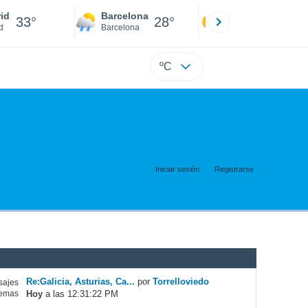
id
Barcelona
Sevilla
33°
28°
34°
d
Barcelona
Sevilla
ºC
Iniciar sesión
Registrarse
Re:Galicia, Asturias, Ca...
por
Torrelloviedo
ajes
Hoy
a las 12:31:22 PM
emas