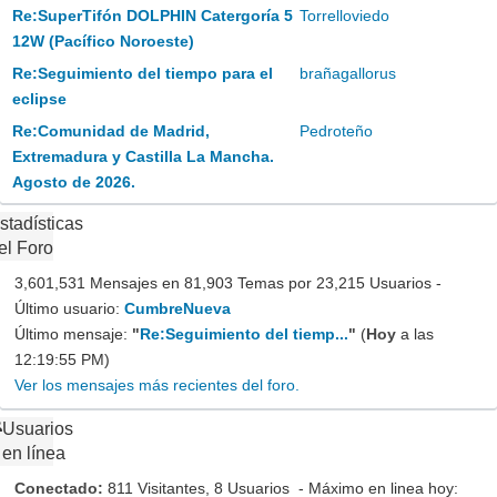
Re:SuperTifón DOLPHIN Catergoría 5
Torrelloviedo
12W (Pacífico Noroeste)
Re:Seguimiento del tiempo para el
brañagallorus
eclipse
Re:Comunidad de Madrid,
Pedroteño
Extremadura y Castilla La Mancha.
Agosto de 2026.
stadísticas
el Foro
3,601,531 Mensajes en 81,903 Temas por 23,215 Usuarios -
Último usuario:
CumbreNueva
Último mensaje:
"
Re:Seguimiento del tiemp...
"
(
Hoy
a las
12:19:55 PM)
Ver los mensajes más recientes del foro.
Usuarios
en línea
Conectado:
811 Visitantes, 8 Usuarios - Máximo en linea hoy: