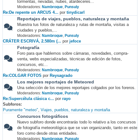
tormentas, nevadas, nubes, atardeceres...
Moderadores:
Nambroque
,
Punsuly
Re:De repente un ARCUS 4...
por
tinydicarl
Reportajes de viajes, pueblos, naturaleza y montaña
Muestra tus fotos de naturaleza y rutas de montaña, visitas a
ciudades y pueblos,...
Moderadores:
Nambroque
,
Punsuly
CRÁTER ESCRIVÁ, 2.580m (...
por
jefoce
Fotografía
Foro para que hablemos sobre cámaras, novedades, compra-
venta, webs especializadas, técnicas de edición de fotos,
concursos, etc...
Moderadores:
Nambroque
,
Punsuly
Re:COLGAR FOTOS
por
Reysagrado
Los mejores reportajes de Meteored
Una selección de los mejores reportajes colgados por los foreros.
Moderadores:
Nambroque
,
Punsuly
Re:Supercélula clásica c...
por
rayo
Subforos
Puramente "meteo"
Viajes, pueblos, naturaleza y montaña
Concursos fotográficos
Nuevo subforo donde encontrarás todo lo relativo a los concursos
de fotografía meteorológica que se van organizando, tanto en este
foro como desde otras entidades.
Moderadores:
Nambroque
,
Punsuly