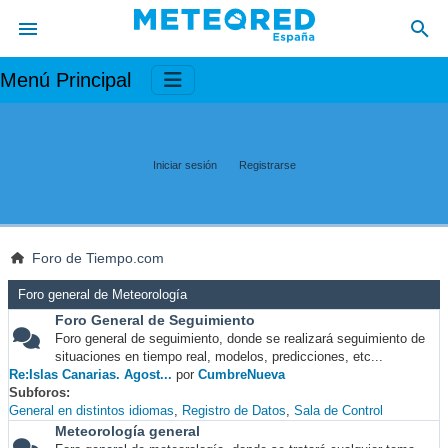
Menú Principal
Iniciar sesión
Registrarse
Foro de Tiempo.com
Foro general de Meteorología
Foro General de Seguimiento
Foro general de seguimiento, donde se realizará seguimiento de
situaciones en tiempo real, modelos, predicciones, etc...
Re:Islas Canarias. Agost...
por
CumbreNueva
Subforos
General en distintos idiomas
Registro de Datos
Sala de Control
Meteorología general