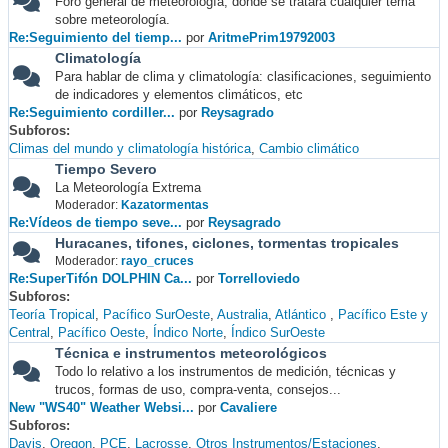
Foro general de meteorología, donde se tratará cualquier tema
sobre meteorología.
Re:Seguimiento del tiemp...
por
AritmePrim19792003
Climatología
Para hablar de clima y climatología: clasificaciones, seguimiento
de indicadores y elementos climáticos, etc
Re:Seguimiento cordiller...
por
Reysagrado
Subforos
Climas del mundo y climatología histórica
Cambio climático
Tiempo Severo
La Meteorología Extrema
Moderador:
Kazatormentas
Re:Vídeos de tiempo seve...
por
Reysagrado
Huracanes, tifones, ciclones, tormentas tropicales
Moderador:
rayo_cruces
Re:SuperTifón DOLPHIN Ca...
por
Torrelloviedo
Subforos
Teoría Tropical
Pacífico SurOeste
Australia
Atlántico
Pacífico Este y
Central
Pacífico Oeste
Índico Norte
Índico SurOeste
Técnica e instrumentos meteorológicos
Todo lo relativo a los instrumentos de medición, técnicas y
trucos, formas de uso, compra-venta, consejos...
New "WS40" Weather Websi...
por
Cavaliere
Subforos
Davis
Oregon
PCE
Lacrosse
Otros Instrumentos/Estaciones