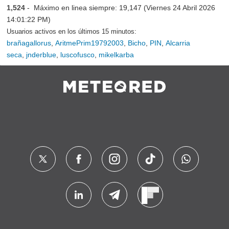
1,524
- Máximo en linea siempre: 19,147 (Viernes 24 Abril 2026
14:01:22 PM)
Usuarios activos en los últimos 15 minutos:
brañagallorus
,
AritmePrim19792003
,
Bicho
,
PIN
,
Alcarria
seca
,
jnderblue
,
luscofusco
,
mikelkarba