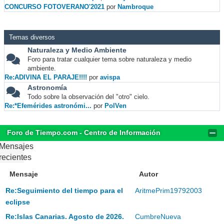
CONCURSO FOTOVERANO'2021
por
Nambroque
Temas diversos
Naturaleza y Medio Ambiente
Foro para tratar cualquier tema sobre naturaleza y medio
ambiente.
Re:ADIVINA EL PARAJE!!!!
por
avispa
Astronomía
Todo sobre la observación del "otro" cielo.
Re:*Efemérides astronómi...
por
PolVen
Foro de Tiempo.com - Centro de Información
Mensajes
recientes
Mensaje
Autor
Re:Seguimiento del tiempo para el
AritmePrim19792003
eclipse
Re:Islas Canarias. Agosto de 2026.
CumbreNueva