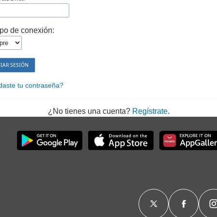
po de conexión:
daste tu contraseña?
¿No tienes una cuenta?
Regístrate
.