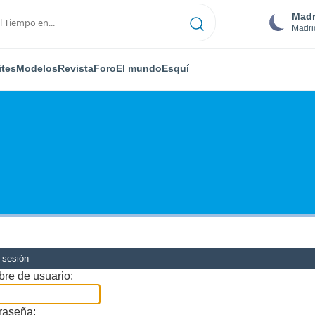
Madr
Madri
ites
Modelos
Revista
Foro
El mundo
Esquí
r sesión
re de usuario:
raseña: