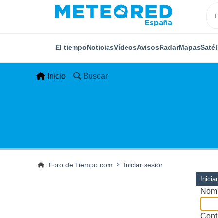
El tiempo
Noticias
Vídeos
Avisos
Radar
Mapas
Satél
Inicio
Buscar
Foro de Tiempo.com
Iniciar sesión
Inicia
Nomb
Cont