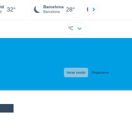
id
Barcelona
Sevilla
32°
28°
32°
d
Barcelona
Sevilla
ºC
Iniciar sesión
Registrarse