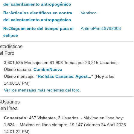
del calentamiento antropogénico
Re:Articulos científicos en contra
Ventisco
del calentamiento antropogénico
Re:Seguimiento del tiempo para el
AritmePrim19792003
eclipse
stadísticas
el Foro
3,601,535 Mensajes en 81,903 Temas por 23,215 Usuarios -
Último usuario:
CumbreNueva
Último mensaje:
"
Re:Islas Canarias. Agost...
"
(
Hoy
a las
14:00:16 PM)
Ver los mensajes más recientes del foro.
Usuarios
en línea
Conectado:
467 Visitantes, 3 Usuarios - Máximo en linea hoy:
1,524
- Máximo en linea siempre: 19,147 (Viernes 24 Abril 2026
14:01:22 PM)