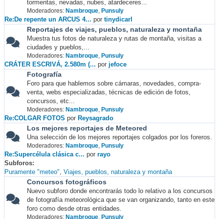
tormentas, nevadas, nubes, atardeceres...
Moderadores:
Nambroque
,
Punsuly
Re:De repente un ARCUS 4...
por
tinydicarl
Reportajes de viajes, pueblos, naturaleza y montaña
Muestra tus fotos de naturaleza y rutas de montaña, visitas a
ciudades y pueblos,...
Moderadores:
Nambroque
,
Punsuly
CRÁTER ESCRIVÁ, 2.580m (...
por
jefoce
Fotografía
Foro para que hablemos sobre cámaras, novedades, compra-
venta, webs especializadas, técnicas de edición de fotos,
concursos, etc...
Moderadores:
Nambroque
,
Punsuly
Re:COLGAR FOTOS
por
Reysagrado
Los mejores reportajes de Meteored
Una selección de los mejores reportajes colgados por los foreros.
Moderadores:
Nambroque
,
Punsuly
Re:Supercélula clásica c...
por
rayo
Subforos
Puramente "meteo"
Viajes, pueblos, naturaleza y montaña
Concursos fotográficos
Nuevo subforo donde encontrarás todo lo relativo a los concursos
de fotografía meteorológica que se van organizando, tanto en este
foro como desde otras entidades.
Moderadores:
Nambroque
,
Punsuly