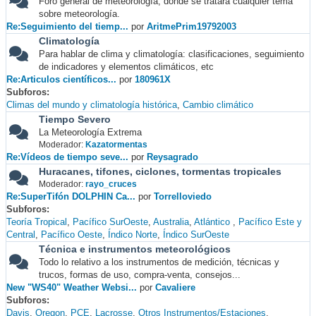
Foro general de meteorología, donde se tratará cualquier tema
sobre meteorología.
Re:Seguimiento del tiemp...
por
AritmePrim19792003
Climatología
Para hablar de clima y climatología: clasificaciones, seguimiento
de indicadores y elementos climáticos, etc
Re:Articulos científicos...
por
180961X
Subforos
Climas del mundo y climatología histórica
Cambio climático
Tiempo Severo
La Meteorología Extrema
Moderador:
Kazatormentas
Re:Vídeos de tiempo seve...
por
Reysagrado
Huracanes, tifones, ciclones, tormentas tropicales
Moderador:
rayo_cruces
Re:SuperTifón DOLPHIN Ca...
por
Torrelloviedo
Subforos
Teoría Tropical
Pacífico SurOeste
Australia
Atlántico
Pacífico Este y
Central
Pacífico Oeste
Índico Norte
Índico SurOeste
Técnica e instrumentos meteorológicos
Todo lo relativo a los instrumentos de medición, técnicas y
trucos, formas de uso, compra-venta, consejos...
New "WS40" Weather Websi...
por
Cavaliere
Subforos
Davis
Oregon
PCE
Lacrosse
Otros Instrumentos/Estaciones