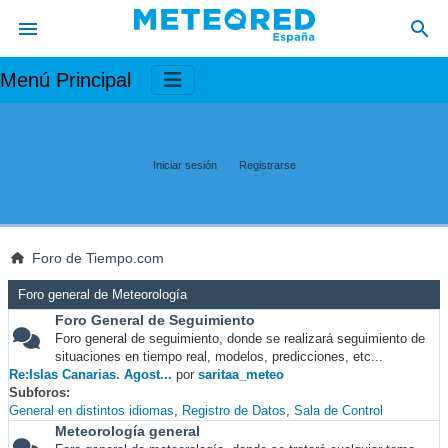
Menú Principal
Iniciar sesión
Registrarse
Foro de Tiempo.com
Foro general de Meteorología
Foro General de Seguimiento
Foro general de seguimiento, donde se realizará seguimiento de
situaciones en tiempo real, modelos, predicciones, etc...
Re:Islas Canarias. Agost...
por
saritaa_meteo
Subforos
General en distintos idiomas
Registro de Datos
Sala de Control
Meteorología general