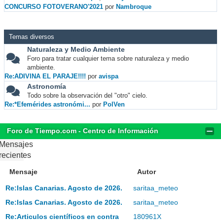
CONCURSO FOTOVERANO'2021
por
Nambroque
Temas diversos
Naturaleza y Medio Ambiente
Foro para tratar cualquier tema sobre naturaleza y medio
ambiente.
Re:ADIVINA EL PARAJE!!!!
por
avispa
Astronomía
Todo sobre la observación del "otro" cielo.
Re:*Efemérides astronómi...
por
PolVen
Foro de Tiempo.com - Centro de Información
Mensajes
recientes
Mensaje
Autor
Re:Islas Canarias. Agosto de 2026.
saritaa_meteo
Re:Islas Canarias. Agosto de 2026.
saritaa_meteo
Re:Articulos científicos en contra
180961X