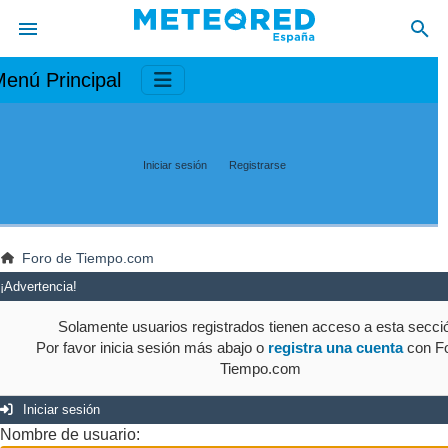
enú Principal
Iniciar sesión
Registrarse
Foro de Tiempo.com
¡Advertencia!
Solamente usuarios registrados tienen acceso a esta secci
Por favor inicia sesión más abajo o
registra una cuenta
con Fo
Tiempo.com
Iniciar sesión
Nombre de usuario: