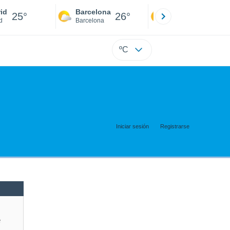
id
Barcelona
Sevilla
25°
26°
25°
d
Barcelona
Sevilla
ºC
Iniciar sesión
Registrarse
e