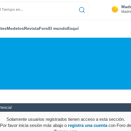
Madr
Madri
ites
Modelos
Revista
Foro
El mundo
Esquí
tencia!
Solamente usuarios registrados tienen acceso a esta sección.
Por favor inicia sesión más abajo o
registra una cuenta
con Foro d