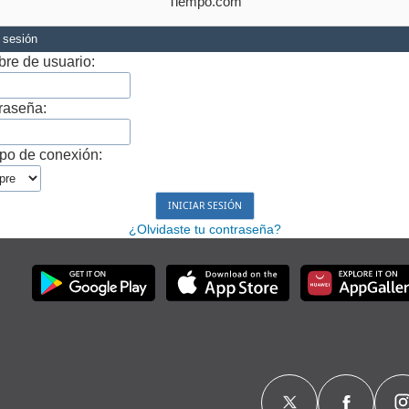
Tiempo.com
r sesión
re de usuario:
raseña:
po de conexión:
¿Olvidaste tu contraseña?