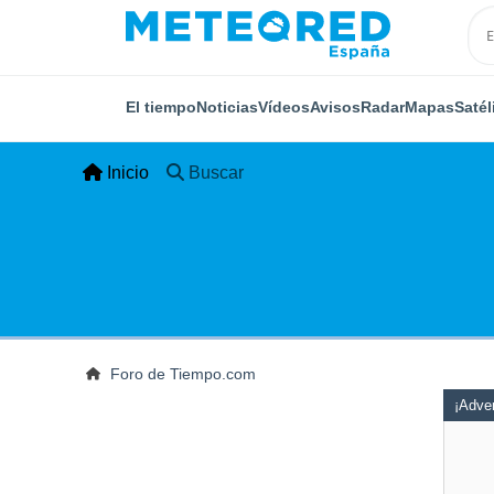
El tiempo
Noticias
Vídeos
Avisos
Radar
Mapas
Satél
Inicio
Buscar
Foro de Tiempo.com
¡Adver