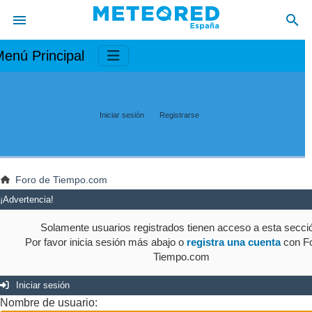
enú Principal
Iniciar sesión
Registrarse
Foro de Tiempo.com
¡Advertencia!
Solamente usuarios registrados tienen acceso a esta secci
Por favor inicia sesión más abajo o
registra una cuenta
con Fo
Tiempo.com
Iniciar sesión
Nombre de usuario: