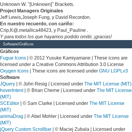
Unknown W. "[Unknown]" Brackets.
Project Managers Originales
Jeff Lewis,Joseph Fung, y David Recordon.
En nuestro recuerdo, con cariño:
Crip,K@,metallica48423, y Paul_Pauline .
Y para todos los que hayamos podido omitir, ¡gracias!
Software/Gráficos
Gráficos
Fugue Icons
| © 2012 Yusuke Kamiyamane | These icons are
licensed under a Creative Commons Attribution 3.0 License
Oxygen Icons
| These icons are licensed under
GNU LGPLv3
Software
JQuery
| © John Resig | Licensed under
The MIT License (MIT)
hoverIntent
| © Brian Cherne | Licensed under
The MIT License
(MIT)
SCEditor
| © Sam Clarke | Licensed under
The MIT License
(MIT)
animaDrag
| © Abel Mohler | Licensed under
The MIT License
(MIT)
jQuery Custom Scrollbar
| © Maciej Zubala | Licensed under