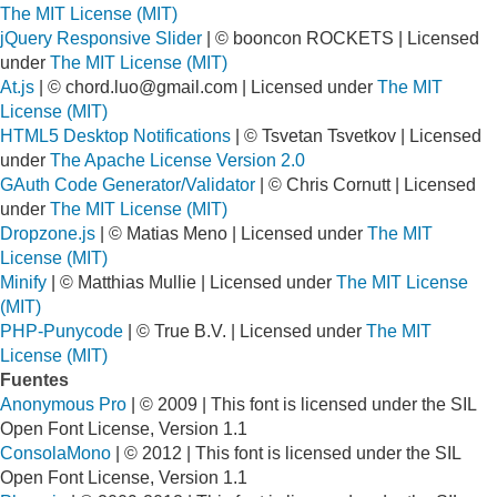
The MIT License (MIT)
jQuery Responsive Slider
| © booncon ROCKETS | Licensed
under
The MIT License (MIT)
At.js
| ©
chord.luo@gmail.com
| Licensed under
The MIT
License (MIT)
HTML5 Desktop Notifications
| © Tsvetan Tsvetkov | Licensed
under
The Apache License Version 2.0
GAuth Code Generator/Validator
| © Chris Cornutt | Licensed
under
The MIT License (MIT)
Dropzone.js
| © Matias Meno | Licensed under
The MIT
License (MIT)
Minify
| © Matthias Mullie | Licensed under
The MIT License
(MIT)
PHP-Punycode
| © True B.V. | Licensed under
The MIT
License (MIT)
Fuentes
Anonymous Pro
| © 2009 | This font is licensed under the SIL
Open Font License, Version 1.1
ConsolaMono
| © 2012 | This font is licensed under the SIL
Open Font License, Version 1.1