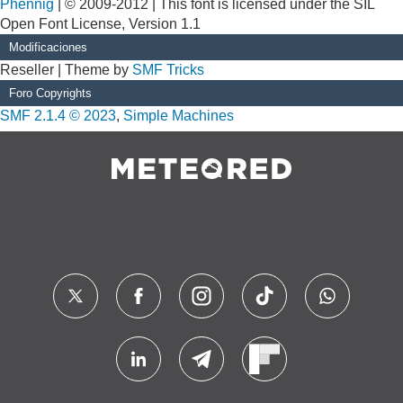
Phennig
| © 2009-2012 | This font is licensed under the SIL
Open Font License, Version 1.1
Modificaciones
Reseller | Theme by
SMF Tricks
Foro Copyrights
SMF 2.1.4 © 2023
,
Simple Machines