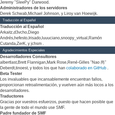
Jeremy "SleePy" Darwood.
Administradores de los servidores
Derek Schwab,Michael Johnson, y Liroy van Hoewijk.
Traducción al Español
Traducción al Español
Arkaitz,d3vcho,Diego
Andrés,hefesto,Irisado,luuuciano,snoopy_virtual,Ramón
Cutanda,ZerK, y jchsm .
Agradecimientos Especiales
Desarrolladores Consultores
albertlast,Brett Flannigan,Mark Rose,René-Gilles "Nao 尚"
Deberdt,tinoest, y todos los que han
colaborado en GitHub
.
Beta Tester
Los invaluables que incansablemente encuentran fallos,
proporcionan retroalimentación, y vuelven aún más locos a los
desarrolladores.
Traductores
Gracias por vuestros esfuerzos, puesto que hacen posible que
la gente de todo el mundo use SMF.
Padre fundador de SMF