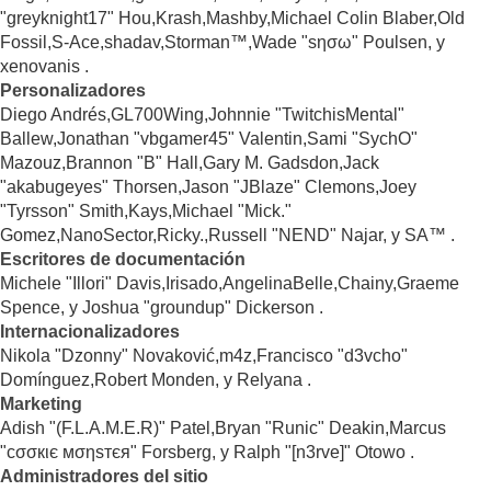
"greyknight17" Hou,Krash,Mashby,Michael Colin Blaber,Old
Fossil,S-Ace,shadav,Storman™,Wade "sησω" Poulsen, y
xenovanis .
Personalizadores
Diego Andrés,GL700Wing,Johnnie "TwitchisMental"
Ballew,Jonathan "vbgamer45" Valentin,Sami "SychO"
Mazouz,Brannon "B" Hall,Gary M. Gadsdon,Jack
"akabugeyes" Thorsen,Jason "JBlaze" Clemons,Joey
"Tyrsson" Smith,Kays,Michael "Mick."
Gomez,NanoSector,Ricky.,Russell "NEND" Najar, y SA™ .
Escritores de documentación
Michele "Illori" Davis,Irisado,AngelinaBelle,Chainy,Graeme
Spence, y Joshua "groundup" Dickerson .
Internacionalizadores
Nikola "Dzonny" Novaković,m4z,Francisco "d3vcho"
Domínguez,Robert Monden, y Relyana .
Marketing
Adish "(F.L.A.M.E.R)" Patel,Bryan "Runic" Deakin,Marcus
"cσσкιє мσηѕтєя" Forsberg, y Ralph "[n3rve]" Otowo .
Administradores del sitio