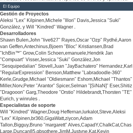
El Equipo
Gestión de Proyectos
Aleksi "Lex" Kilpinen,Michele "Illori" Davis,Jessica "Suki"
González, y Will "Kindred" Wagner .
Desarrolladores
Shawn Bulen,John "live627" Rayes,Oscar "Ozp" Rydhé,Aaron
van Geffen,Antechinus,Bjoern "Bloc" Kristiansen,Brad
"IchBin™" Grow,Colin Schoen,emanuele,Hendrik Jan
"Compuart" Visser,Jessica "Suki" González,Jon
"Sesquipedalian" Stovell,Juan "JayBachatero" Hernandez,Karl
"RegularExpression" Benson,Matthew "Labradoodle-360"
Kerle,Grudge,Michael "Oldiesmann" Eshom,Michael "Thantos"
Miller,Norv,Peter "Arantor" Spicer,Selman "[SiNaN]" Eser,Shitiz
"Dragooon" Garg,Theodore "Orstio" Hildebrandt,Thorsten "TE"
Eurich, y winrules .
Especialistas de soporte
Will "Kindred" Wagner,Doug Heffernan,lurkalot,Steve,Aleksi
"Lex" Kilpinen,br360,GigaWatt,ziycon,Adam
Tallon,Bigguy,Bruno "margarett" Alves,CapadY,ChalkCat,Chas
Large,Duncan85,gbsothere,JimM,Justyne,Kat,Kevin