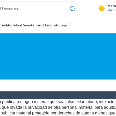
Madr
Madri
ites
Modelos
Revista
Foro
El mundo
Esquí
publicará ningún material que sea falso, difamatorio, inexacto, a
ue invada la privacidad de otra persona, material para adultos,
ublicar material protegido por derechos de autor a menos que u