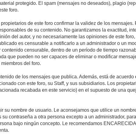
 material protegido. El spam (mensajes no deseados), plagio (r
ste foro.
s propietarios de este foro confirmar la validez de los mensaje
esponsables de su contenido. No garantizamos la exactitud, int
ón del autor, y no necesariamente las opiniones de este foro, su
licado es censurable a notificarlo a un administrador o un mode
ar contenido censurable, dentro de un período de tiempo razonab
enda que pueden no ser capaces de eliminar o modificar mensaje
s miembros del foro.
tenido de los mensajes que publica. Además, está de acuerdo e
acionado con este foro, su Staff, y sus subsidiarios. Los propiet
relacionada recabada en este servicio) en el supuesto de una qu
elegir su nombre de usuario. Le aconsejamos que utilice un nomb
s su contraseña a otra persona excepto a un administrador, para
ersona bajo ningún concepto. Le recomendamos ENCARECIDA
enta.