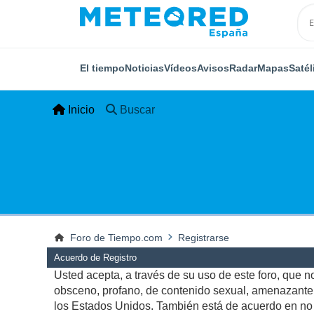
El tiempo
Noticias
Vídeos
Avisos
Radar
Mapas
Satél
Inicio
Buscar
Foro de Tiempo.com
Registrarse
Acuerdo de Registro
Usted acepta, a través de su uso de este foro, que no 
obsceno, profano, de contenido sexual, amenazante, q
los Estados Unidos. También está de acuerdo en no p