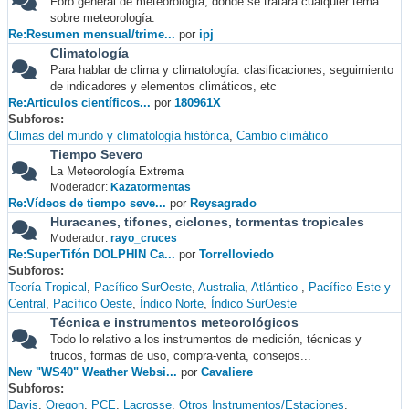
Foro general de meteorología, donde se tratará cualquier tema
sobre meteorología.
Re:Resumen mensual/trime...
por
ipj
Climatología
Para hablar de clima y climatología: clasificaciones, seguimiento
de indicadores y elementos climáticos, etc
Re:Articulos científicos...
por
180961X
Subforos
Climas del mundo y climatología histórica
Cambio climático
Tiempo Severo
La Meteorología Extrema
Moderador:
Kazatormentas
Re:Vídeos de tiempo seve...
por
Reysagrado
Huracanes, tifones, ciclones, tormentas tropicales
Moderador:
rayo_cruces
Re:SuperTifón DOLPHIN Ca...
por
Torrelloviedo
Subforos
Teoría Tropical
Pacífico SurOeste
Australia
Atlántico
Pacífico Este y
Central
Pacífico Oeste
Índico Norte
Índico SurOeste
Técnica e instrumentos meteorológicos
Todo lo relativo a los instrumentos de medición, técnicas y
trucos, formas de uso, compra-venta, consejos...
New "WS40" Weather Websi...
por
Cavaliere
Subforos
Davis
Oregon
PCE
Lacrosse
Otros Instrumentos/Estaciones