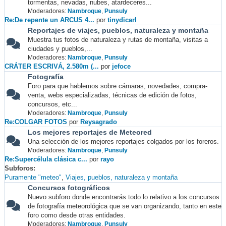
tormentas, nevadas, nubes, atardeceres...
Moderadores:
Nambroque
,
Punsuly
Re:De repente un ARCUS 4...
por
tinydicarl
Reportajes de viajes, pueblos, naturaleza y montaña
Muestra tus fotos de naturaleza y rutas de montaña, visitas a
ciudades y pueblos,...
Moderadores:
Nambroque
,
Punsuly
CRÁTER ESCRIVÁ, 2.580m (...
por
jefoce
Fotografía
Foro para que hablemos sobre cámaras, novedades, compra-
venta, webs especializadas, técnicas de edición de fotos,
concursos, etc...
Moderadores:
Nambroque
,
Punsuly
Re:COLGAR FOTOS
por
Reysagrado
Los mejores reportajes de Meteored
Una selección de los mejores reportajes colgados por los foreros.
Moderadores:
Nambroque
,
Punsuly
Re:Supercélula clásica c...
por
rayo
Subforos
Puramente "meteo"
Viajes, pueblos, naturaleza y montaña
Concursos fotográficos
Nuevo subforo donde encontrarás todo lo relativo a los concursos
de fotografía meteorológica que se van organizando, tanto en este
foro como desde otras entidades.
Moderadores:
Nambroque
,
Punsuly