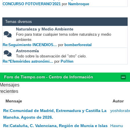
CONCURSO FOTOVERANO'2021
por
Nambroque
Temas diversos
Naturaleza y Medio Ambiente
Foro para tratar cualquier tema sobre naturaleza y medio
ambiente.
Re:Seguimiento INCENDIOS...
por
bomberforestal
Astronomía
Todo sobre la observación del "otro" cielo.
Re:*Efemérides astronómi...
por
PolVen
Foro de Tiempo.com - Centro de Información
Mensajes
recientes
Mensaje
Autor
Re:Comunidad de Madrid, Extremadura y Castilla La
yoshilorab
Mancha. Agosto de 2026.
Re:Cataluña, C. Valenciana, Región de Murcia e Islas
Hawnu