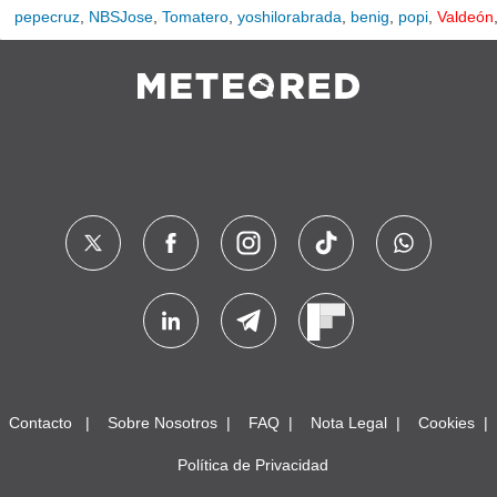
pepecruz
,
NBSJose
,
Tomatero
,
yoshilorabrada
,
benig
,
popi
,
Valdeón
Contacto
Sobre Nosotros
FAQ
Nota Legal
Cookies
Política de Privacidad