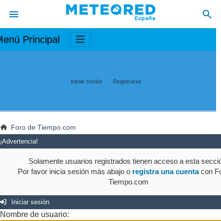
enú Principal
Iniciar sesión
Registrarse
Foro de Tiempo.com
¡Advertencia!
Solamente usuarios registrados tienen acceso a esta secci
Por favor inicia sesión más abajo o
registra una cuenta
con Fo
Tiempo.com
Iniciar sesión
Nombre de usuario: