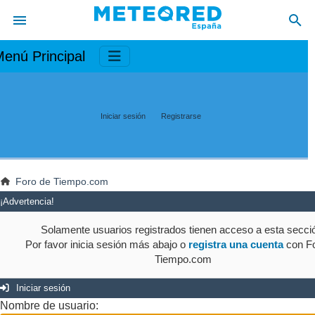
enú Principal
Iniciar sesión
Registrarse
Foro de Tiempo.com
¡Advertencia!
Solamente usuarios registrados tienen acceso a esta secci
Por favor inicia sesión más abajo o
registra una cuenta
con Fo
Tiempo.com
Iniciar sesión
Nombre de usuario: