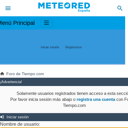
enú Principal
Iniciar sesión
Registrarse
Foro de Tiempo.com
¡Advertencia!
Solamente usuarios registrados tienen acceso a esta secci
Por favor inicia sesión más abajo o
registra una cuenta
con Fo
Tiempo.com
Iniciar sesión
Nombre de usuario: