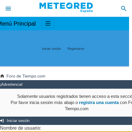
enú Principal
Iniciar sesión
Registrarse
Foro de Tiempo.com
¡Advertencia!
Solamente usuarios registrados tienen acceso a esta secci
Por favor inicia sesión más abajo o
registra una cuenta
con Fo
Tiempo.com
Iniciar sesión
Nombre de usuario: