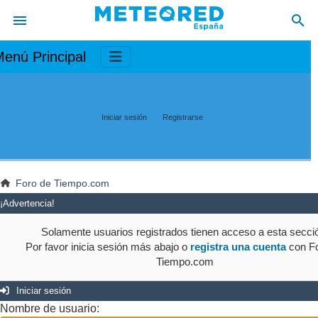
enú Principal
Iniciar sesión
Registrarse
Foro de Tiempo.com
¡Advertencia!
Solamente usuarios registrados tienen acceso a esta secci
Por favor inicia sesión más abajo o
registra una cuenta
con Fo
Tiempo.com
Iniciar sesión
Nombre de usuario: