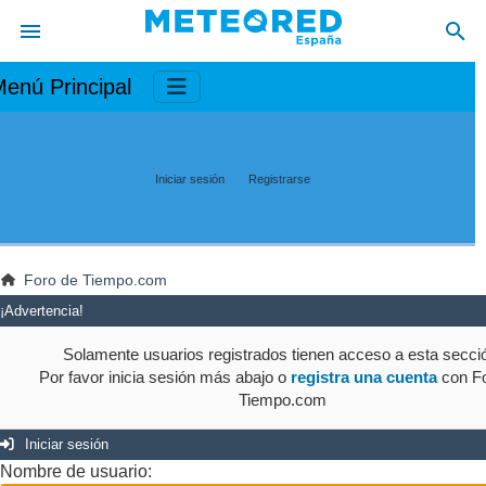
enú Principal
Iniciar sesión
Registrarse
Foro de Tiempo.com
¡Advertencia!
Solamente usuarios registrados tienen acceso a esta secci
Por favor inicia sesión más abajo o
registra una cuenta
con Fo
Tiempo.com
Iniciar sesión
Nombre de usuario: