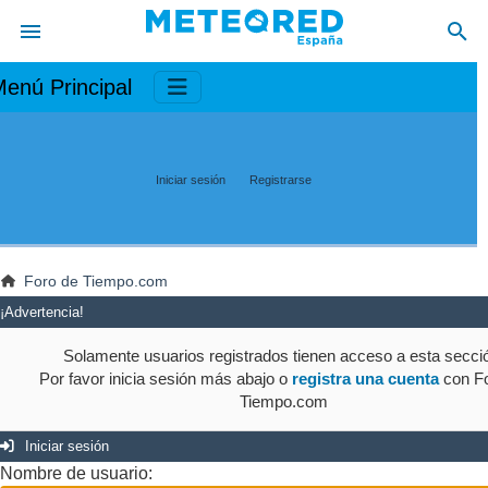
enú Principal
Iniciar sesión
Registrarse
Foro de Tiempo.com
¡Advertencia!
Solamente usuarios registrados tienen acceso a esta secci
Por favor inicia sesión más abajo o
registra una cuenta
con Fo
Tiempo.com
Iniciar sesión
Nombre de usuario: