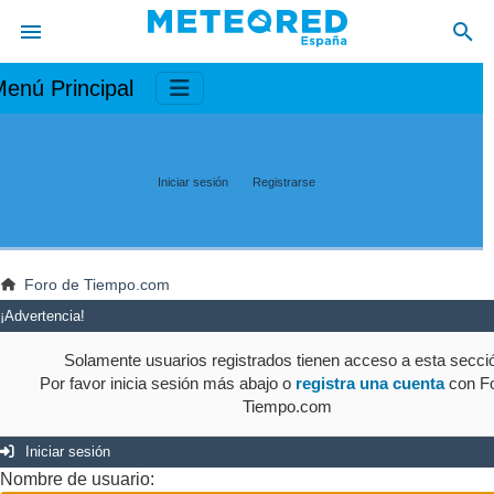
enú Principal
Iniciar sesión
Registrarse
Foro de Tiempo.com
¡Advertencia!
Solamente usuarios registrados tienen acceso a esta secci
Por favor inicia sesión más abajo o
registra una cuenta
con Fo
Tiempo.com
Iniciar sesión
Nombre de usuario: