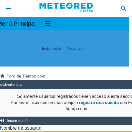
enú Principal
Iniciar sesión
Registrarse
Foro de Tiempo.com
¡Advertencia!
Solamente usuarios registrados tienen acceso a esta secci
Por favor inicia sesión más abajo o
registra una cuenta
con Fo
Tiempo.com
Iniciar sesión
Nombre de usuario: