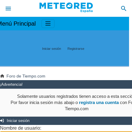
enú Principal
Iniciar sesión
Registrarse
Foro de Tiempo.com
¡Advertencia!
Solamente usuarios registrados tienen acceso a esta secci
Por favor inicia sesión más abajo o
registra una cuenta
con Fo
Tiempo.com
Iniciar sesión
Nombre de usuario: