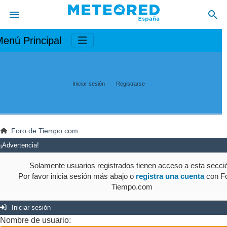
enú Principal
Iniciar sesión
Registrarse
Foro de Tiempo.com
¡Advertencia!
Solamente usuarios registrados tienen acceso a esta secci
Por favor inicia sesión más abajo o
registra una cuenta
con Fo
Tiempo.com
Iniciar sesión
Nombre de usuario: