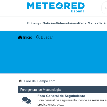
El tiempo
Noticias
Vídeos
Avisos
Radar
Mapas
Satél
Inicio
Buscar
Foro de Tiempo.com
Foro general de Meteorología
Foro General de Seguimiento
Foro general de seguimiento, donde se realizará s
predicciones, etc...