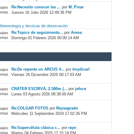
Re:Necesito conocer las ...
por
M_Pinar
ajes
Jueves 16 Julio 2026 12:49:36 PM
emas
Meteorología y técnicas de observación
Re:Topics de seguimiento...
por
Arena
ajes
Domingo 01 Febrero 2026 00:00:14 AM
emas
Re:De repente un ARCUS 4...
por
tinydicarl
ajes
Viernes 26 Diciembre 2025 00:17:03 AM
emas
CRÁTER ESCRIVÁ, 2.580m (...
por
jefoce
ajes
Lunes 03 Agosto 2026 08:38:00 AM
emas
Re:COLGAR FOTOS
por
Reysagrado
ajes
Miércoles 11 Septiembre 2024 17:02:26 PM
emas
Re:Supercélula clásica c...
por
rayo
ajes
Martes 04 Febrero 2025 17:15:14 PM
emas