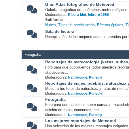
Gran Atlas fotográfico de Meteored
Galería fotográfica de fenómenos meteorológicos.
Moderadores:
Ribera-Met
,
febrero 1956
Subforos
Nubes
Tipos de precipitación
Efectos ópticos
T
Sala de lectura
Recopilación de los mejores asuntos creados por l
Fotografia
Reportajes de meteorología (kazas, nubes, 
Foro para que publiquemos todos nuestros report
atardeceres...
Moderadores:
Nambroque
,
Punsuly
Reportajes de viajes, pueblos, naturaleza
Muestra tus fotos de naturaleza y rutas de montañ
Moderadores:
Nambroque
,
Punsuly
Fotografía
Foro para que hablemos sobre cámaras, novedade
edición de fotos, concursos, etc...
Moderadores:
Nambroque
,
Punsuly
Los mejores reportajes de Meteored
Una selección de los mejores reportajes colgados 