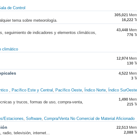
ala de Control
305,021
Mens
alquier tema sobre meteorología.
16,222
T
43,448
Mens
nes, seguimiento de indicadores y elementos climáticos,
776
T
 climático
12,974
Mens
130
T
opicales
4,522
Mens
3
T
ntico
Pacífico Este y Central
Pacífico Oeste
Índico Norte
Índico SurOeste
1,490
Mens
técnicas y trucos, formas de uso, compra-venta,
215
T
os/Estaciones
Software
Compra/Venta No Comercial de Material Aficionado
ción
22,513
Mens
radio, televisión, internet...
2,088
T