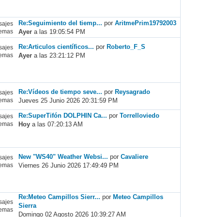
Re:Seguimiento del tiemp...
por
AritmePrim19792003
ajes
Ayer
a las 19:05:54 PM
emas
Re:Articulos científicos...
por
Roberto_F_S
ajes
Ayer
a las 23:21:12 PM
emas
Re:Vídeos de tiempo seve...
por
Reysagrado
ajes
Jueves 25 Junio 2026 20:31:59 PM
emas
Re:SuperTifón DOLPHIN Ca...
por
Torrelloviedo
ajes
Hoy
a las 07:20:13 AM
emas
New "WS40" Weather Websi...
por
Cavaliere
ajes
Viernes 26 Junio 2026 17:49:49 PM
emas
Re:Meteo Campillos Sierr...
por
Meteo Campillos
ajes
Sierra
emas
Domingo 02 Agosto 2026 10:39:27 AM