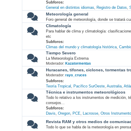
Subforos
General en distintos idiomas
Registro de Datos
S
Meteorología general
Foro general de meteorología, donde se tratará cu
Climatología
Para hablar de clima y climatología: clasificacio
etc
Subforos
Climas del mundo y climatología histórica
Cambio
Tiempo Severo
La Meteorología Extrema
Moderador:
Kazatormentas
Huracanes, tifones, ciclones, tormentas tr
Moderador:
rayo_cruces
Subforos
Teoría Tropical
Pacífico SurOeste
Australia
Atlá
Técnica e instrumentos meteorológicos
Todo lo relativo a los instrumentos de medición, 
consejos...
Subforos
Davis
Oregon
PCE
Lacrosse
Otros Instrument
Revista RAM y otros medios de comunica
Todo lo que se habla de la meteorología en prensa, 