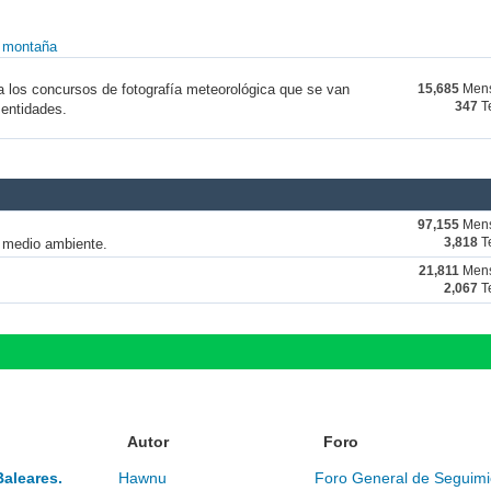
y montaña
a los concursos de fotografía meteorológica que se van
15,685
Mens
347
T
 entidades.
97,155
Mens
y medio ambiente.
3,818
T
21,811
Mens
2,067
T
Autor
Foro
Baleares.
Hawnu
Foro General de Seguimi