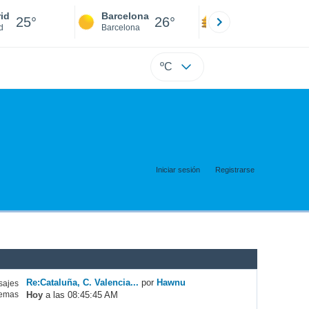
id
Barcelona
Sevilla
25°
26°
25°
d
Barcelona
Sevilla
ºC
Iniciar sesión
Registrarse
Re:Cataluña, C. Valencia...
por
Hawnu
ajes
Hoy
a las 08:45:45 AM
emas