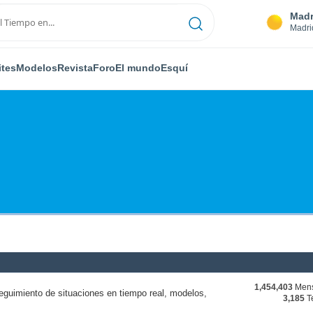
Madr
Madri
ites
Modelos
Revista
Foro
El mundo
Esquí
1,454,403
Mens
eguimiento de situaciones en tiempo real, modelos,
3,185
T