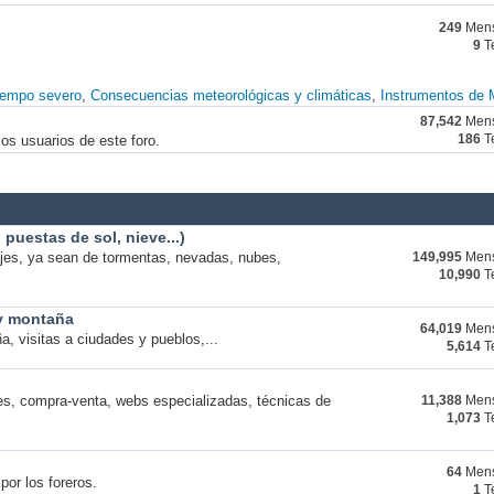
249
Mens
9
T
iempo severo
Consecuencias meteorológicas y climáticas
Instrumentos de 
87,542
Mens
os usuarios de este foro.
186
T
puestas de sol, nieve...)
ajes, ya sean de tormentas, nevadas, nubes,
149,995
Mens
10,990
T
 y montaña
64,019
Mens
a, visitas a ciudades y pueblos,...
5,614
T
s, compra-venta, webs especializadas, técnicas de
11,388
Mens
1,073
T
64
Mens
por los foreros.
1
T