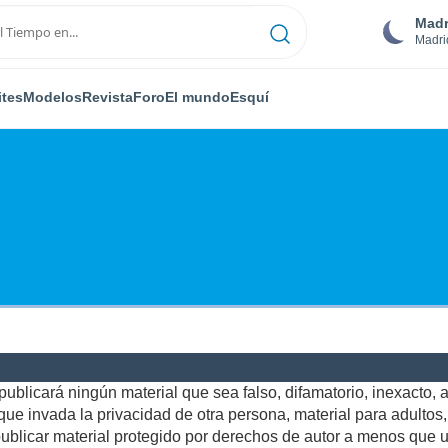
Madr
Madri
ites
Modelos
Revista
Foro
El mundo
Esquí
ublicará ningún material que sea falso, difamatorio, inexacto, ab
e invada la privacidad de otra persona, material para adultos, o
blicar material protegido por derechos de autor a menos que us