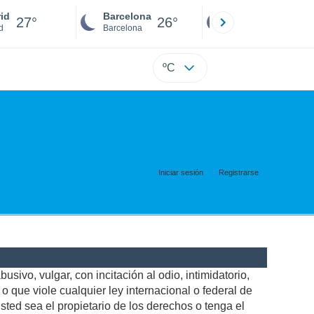
id
Barcelona
Sevilla
27°
26°
26°
d
Barcelona
Sevilla
ºC
Iniciar sesión
Registrarse
usivo, vulgar, con incitación al odio, intimidatorio,
 que viole cualquier ley internacional o federal de
ted sea el propietario de los derechos o tenga el