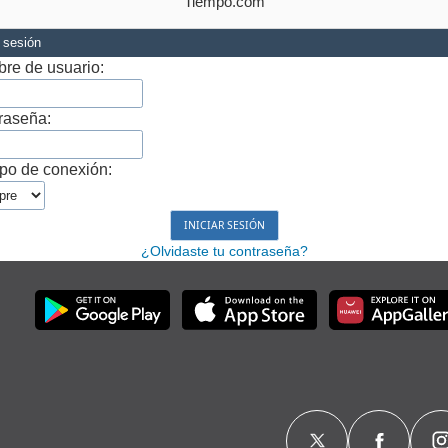
Tiempo.com
r sesión
re de usuario:
raseña:
po de conexión:
¿Olvidaste tu contraseña?