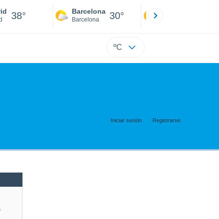
id
Barcelona
Sevilla
38°
30°
41°
d
Barcelona
Sevilla
ºC
Iniciar sesión
Registrarse
e