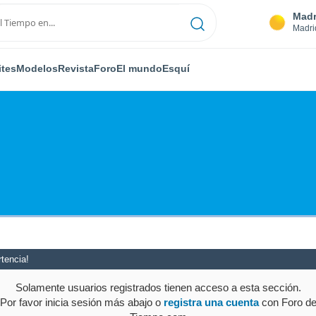
Madr
Madri
ites
Modelos
Revista
Foro
El mundo
Esquí
tencia!
Solamente usuarios registrados tienen acceso a esta sección.
Por favor inicia sesión más abajo o
registra una cuenta
con Foro d