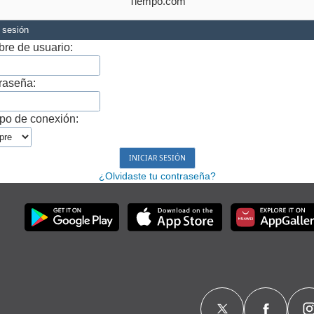
Tiempo.com
r sesión
re de usuario:
raseña:
po de conexión:
¿Olvidaste tu contraseña?