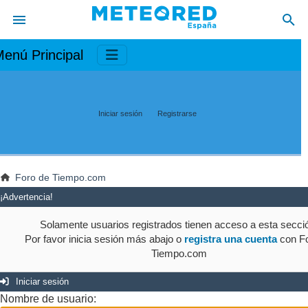
enú Principal
Iniciar sesión
Registrarse
Foro de Tiempo.com
¡Advertencia!
Solamente usuarios registrados tienen acceso a esta secci
Por favor inicia sesión más abajo o
registra una cuenta
con Fo
Tiempo.com
Iniciar sesión
Nombre de usuario: