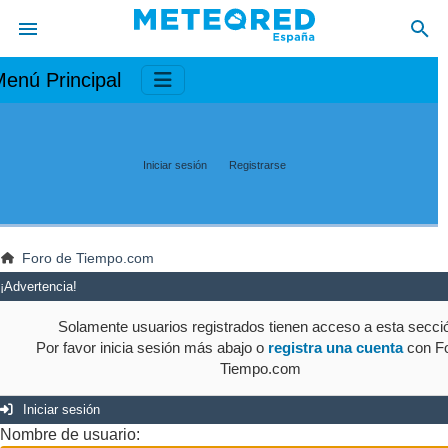
enú Principal
Iniciar sesión
Registrarse
Foro de Tiempo.com
¡Advertencia!
Solamente usuarios registrados tienen acceso a esta secci
Por favor inicia sesión más abajo o
registra una cuenta
con Fo
Tiempo.com
Iniciar sesión
Nombre de usuario: