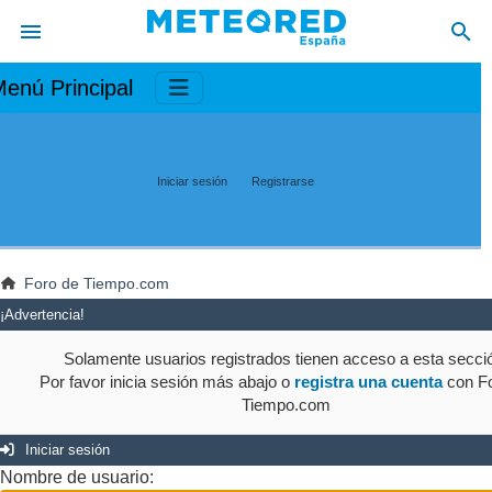
enú Principal
Iniciar sesión
Registrarse
Foro de Tiempo.com
¡Advertencia!
Solamente usuarios registrados tienen acceso a esta secci
Por favor inicia sesión más abajo o
registra una cuenta
con Fo
Tiempo.com
Iniciar sesión
Nombre de usuario: