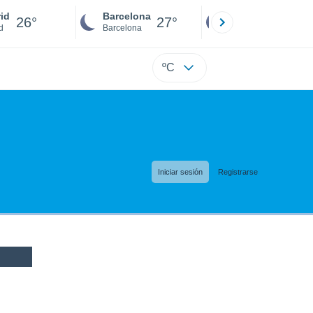
id
Barcelona
Sevilla
26°
27°
26°
d
Barcelona
Sevilla
ºC
Iniciar sesión
Registrarse