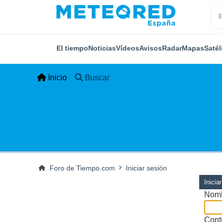
El tiempo
Noticias
Vídeos
Avisos
Radar
Mapas
Satél
Inicio
Buscar
Foro de Tiempo.com
Iniciar sesión
Inicia
Nomb
Cont