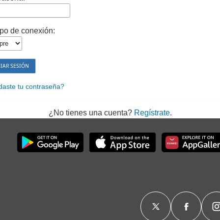
po de conexión:
daste tu contraseña?
¿No tienes una cuenta?
Regístrate
.