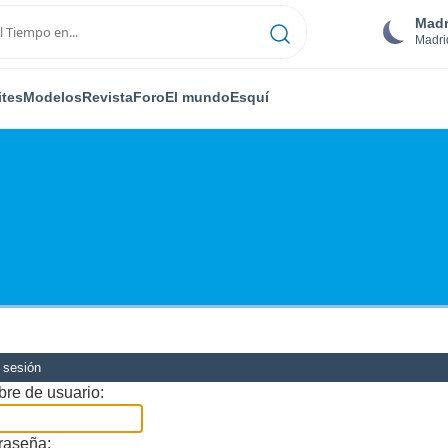
Madr
Madri
ites
Modelos
Revista
Foro
El mundo
Esquí
r sesión
re de usuario:
raseña: