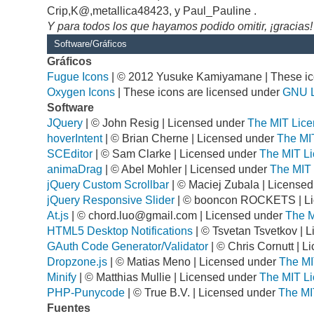
Crip,K@,metallica48423, y Paul_Pauline .
Y para todos los que hayamos podido omitir, ¡gracias!
Software/Gráficos
Gráficos
Fugue Icons
| © 2012 Yusuke Kamiyamane | These ico
Oxygen Icons
| These icons are licensed under
GNU 
Software
JQuery
| © John Resig | Licensed under
The MIT Lice
hoverIntent
| © Brian Cherne | Licensed under
The MI
SCEditor
| © Sam Clarke | Licensed under
The MIT Li
animaDrag
| © Abel Mohler | Licensed under
The MIT 
jQuery Custom Scrollbar
| © Maciej Zubala | License
jQuery Responsive Slider
| © booncon ROCKETS | L
At.js
| ©
chord.luo@gmail.com
| Licensed under
The M
HTML5 Desktop Notifications
| © Tsvetan Tsvetkov | 
GAuth Code Generator/Validator
| © Chris Cornutt | 
Dropzone.js
| © Matias Meno | Licensed under
The MI
Minify
| © Matthias Mullie | Licensed under
The MIT Li
PHP-Punycode
| © True B.V. | Licensed under
The MI
Fuentes