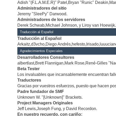
Adish "(F.L.A.M.E.R)" Patel,Bryan "Runic" Deakin,Mar
Administradores del sitio
Jeremy "SleePy" Darwood.
Administradores de los servidores
Derek Schwab,Michael Johnson, y Liroy van Hoewijk
Traducción al Español
Traducción al Español
Arkaitz,d3vcho,Diego Andrés,hefesto,Irisado,luuucia
Agradecimientos Especiales
Desarrolladores Consultores
albertlast,Brett Flannigan,Mark Rose,René-Gilles "Na
Beta Tester
Los invaluables que incansablemente encuentran fallo
Traductores
Gracias por vuestros esfuerzos, puesto que hacen po
Padre fundador de SMF
Unknown W. "[Unknown]" Brackets.
Project Managers Originales
Jeff Lewis,Joseph Fung, y David Recordon.
En nuestro recuerdo, con cariño: