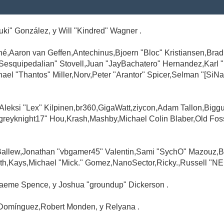
Suki" González, y Will "Kindred" Wagner .
é,Aaron van Geffen,Antechinus,Bjoern "Bloc" Kristiansen,Br
"Sesquipedalian" Stovell,Juan "JayBachatero" Hernandez,Karl
l "Thantos" Miller,Norv,Peter "Arantor" Spicer,Selman "[SiNa
,Aleksi "Lex" Kilpinen,br360,GigaWatt,ziycon,Adam Tallon,Big
greyknight17" Hou,Krash,Mashby,Michael Colin Blaber,Old Fo
Ballew,Jonathan "vbgamer45" Valentin,Sami "SychO" Mazouz,B
th,Kays,Michael "Mick." Gomez,NanoSector,Ricky.,Russell "NE
,Graeme Spence, y Joshua "groundup" Dickerson .
Domínguez,Robert Monden, y Relyana .