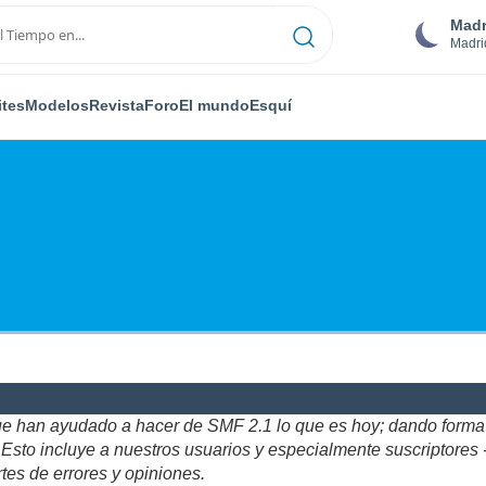
Madr
Madri
ites
Modelos
Revista
Foro
El mundo
Esquí
ue han ayudado a hacer de SMF 2.1 lo que es hoy; dando forma y
to incluye a nuestros usuarios y especialmente suscriptores - gr
tes de errores y opiniones.