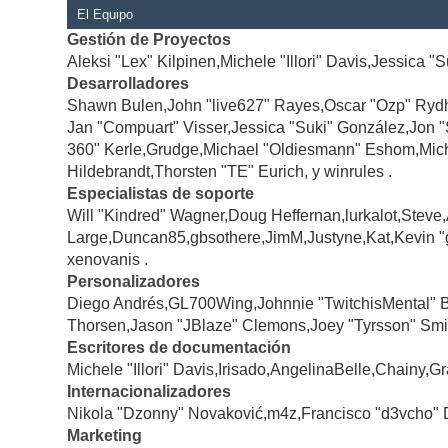
El Equipo
Gestión de Proyectos
Aleksi "Lex" Kilpinen,Michele "Illori" Davis,Jessica "
Desarrolladores
Shawn Bulen,John "live627" Rayes,Oscar "Ozp" Rydh
Jan "Compuart" Visser,Jessica "Suki" González,Jon 
360" Kerle,Grudge,Michael "Oldiesmann" Eshom,Michae
Hildebrandt,Thorsten "TE" Eurich, y winrules .
Especialistas de soporte
Will "Kindred" Wagner,Doug Heffernan,lurkalot,Steve
Large,Duncan85,gbsothere,JimM,Justyne,Kat,Kevin "
xenovanis .
Personalizadores
Diego Andrés,GL700Wing,Johnnie "TwitchisMental" 
Thorsen,Jason "JBlaze" Clemons,Joey "Tyrsson" Smi
Escritores de documentación
Michele "Illori" Davis,Irisado,AngelinaBelle,Chainy
Internacionalizadores
Nikola "Dzonny" Novaković,m4z,Francisco "d3vcho" 
Marketing