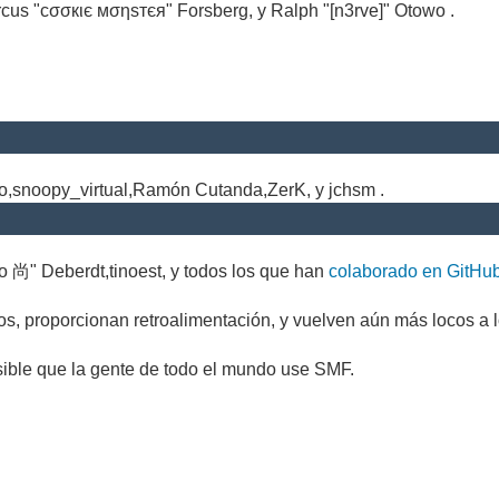
cus "cσσкιє мσηѕтєя" Forsberg, y Ralph "[n3rve]" Otowo .
.
no,snoopy_virtual,Ramón Cutanda,ZerK, y jchsm .
o 尚" Deberdt,tinoest, y todos los que han
colaborado en GitHu
s, proporcionan retroalimentación, y vuelven aún más locos a l
sible que la gente de todo el mundo use SMF.