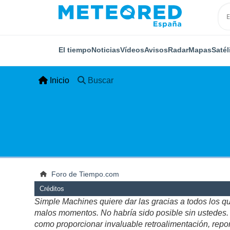
El tiempo
Noticias
Vídeos
Avisos
Radar
Mapas
Satél
Inicio
Buscar
Foro de Tiempo.com
Créditos
Simple Machines quiere dar las gracias a todos los q
malos momentos. No habría sido posible sin ustedes. Es
como proporcionar invaluable retroalimentación, repor