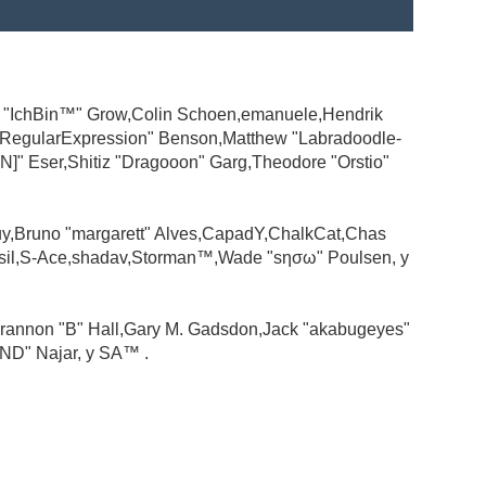
ad "IchBin™" Grow,Colin Schoen,emanuele,Hendrik
 "RegularExpression" Benson,Matthew "Labradoodle-
N]" Eser,Shitiz "Dragooon" Garg,Theodore "Orstio"
guy,Bruno "margarett" Alves,CapadY,ChalkCat,Chas
ssil,S-Ace,shadav,Storman™,Wade "sησω" Poulsen, y
rannon "B" Hall,Gary M. Gadsdon,Jack "akabugeyes"
ND" Najar, y SA™ .