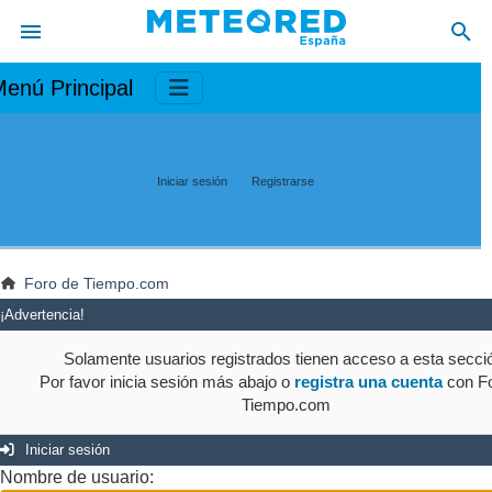
enú Principal
Iniciar sesión
Registrarse
Foro de Tiempo.com
¡Advertencia!
Solamente usuarios registrados tienen acceso a esta secci
Por favor inicia sesión más abajo o
registra una cuenta
con Fo
Tiempo.com
Iniciar sesión
Nombre de usuario: