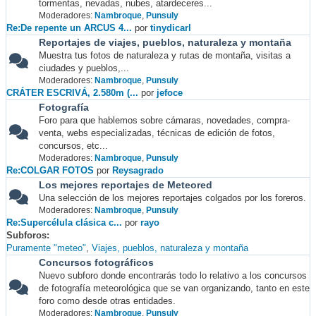
tormentas, nevadas, nubes, atardeceres...
Moderadores:
Nambroque
,
Punsuly
Re:De repente un ARCUS 4...
por
tinydicarl
Reportajes de viajes, pueblos, naturaleza y montaña
Muestra tus fotos de naturaleza y rutas de montaña, visitas a
ciudades y pueblos,...
Moderadores:
Nambroque
,
Punsuly
CRÁTER ESCRIVÁ, 2.580m (...
por
jefoce
Fotografía
Foro para que hablemos sobre cámaras, novedades, compra-
venta, webs especializadas, técnicas de edición de fotos,
concursos, etc...
Moderadores:
Nambroque
,
Punsuly
Re:COLGAR FOTOS
por
Reysagrado
Los mejores reportajes de Meteored
Una selección de los mejores reportajes colgados por los foreros.
Moderadores:
Nambroque
,
Punsuly
Re:Supercélula clásica c...
por
rayo
Subforos
Puramente "meteo"
Viajes, pueblos, naturaleza y montaña
Concursos fotográficos
Nuevo subforo donde encontrarás todo lo relativo a los concursos
de fotografía meteorológica que se van organizando, tanto en este
foro como desde otras entidades.
Moderadores:
Nambroque
,
Punsuly