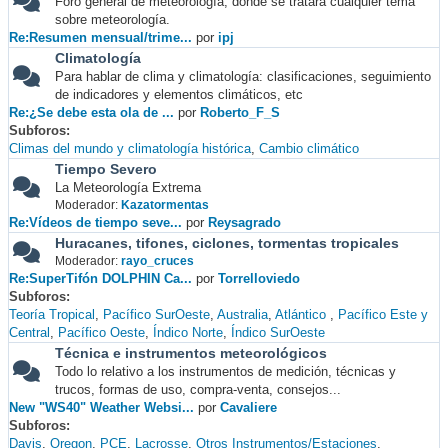
Foro general de meteorología, donde se tratará cualquier tema
sobre meteorología.
Re:Resumen mensual/trime...
por
ipj
Climatología
Para hablar de clima y climatología: clasificaciones, seguimiento
de indicadores y elementos climáticos, etc
Re:¿Se debe esta ola de ...
por
Roberto_F_S
Subforos
Climas del mundo y climatología histórica
Cambio climático
Tiempo Severo
La Meteorología Extrema
Moderador:
Kazatormentas
Re:Vídeos de tiempo seve...
por
Reysagrado
Huracanes, tifones, ciclones, tormentas tropicales
Moderador:
rayo_cruces
Re:SuperTifón DOLPHIN Ca...
por
Torrelloviedo
Subforos
Teoría Tropical
Pacífico SurOeste
Australia
Atlántico
Pacífico Este y
Central
Pacífico Oeste
Índico Norte
Índico SurOeste
Técnica e instrumentos meteorológicos
Todo lo relativo a los instrumentos de medición, técnicas y
trucos, formas de uso, compra-venta, consejos...
New "WS40" Weather Websi...
por
Cavaliere
Subforos
Davis
Oregon
PCE
Lacrosse
Otros Instrumentos/Estaciones