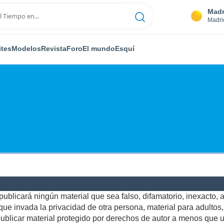
Madr
Madri
ites
Modelos
Revista
Foro
El mundo
Esquí
ublicará ningún material que sea falso, difamatorio, inexacto, ab
e invada la privacidad de otra persona, material para adultos, o
blicar material protegido por derechos de autor a menos que us