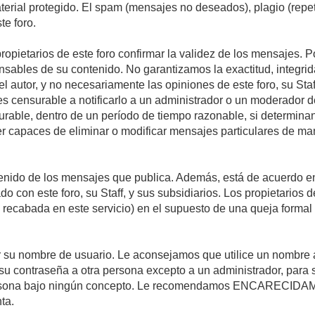
material protegido. El spam (mensajes no deseados), plagio (re
te foro.
propietarios de este foro confirmar la validez de los mensajes.
sables de su contenido. No garantizamos la exactitud, integrid
autor, y no necesariamente las opiniones de este foro, su Staff, 
censurable a notificarlo a un administrador o un moderador del 
urable, dentro de un período de tiempo razonable, si determina
r capaces de eliminar o modificar mensajes particulares de mane
nido de los mensajes que publica. Además, está de acuerdo en 
ado con este foro, su Staff, y sus subsidiarios. Los propietarios
a recabada en este servicio) en el supuesto de una queja forma
egir su nombre de usuario. Le aconsejamos que utilice un nombr
su contraseña a otra persona excepto a un administrador, para 
rsona bajo ningún concepto. Le recomendamos ENCARECIDAME
ta.