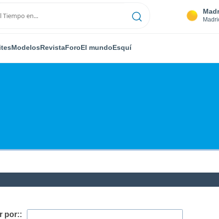
Madr
Madri
ites
Modelos
Revista
Foro
El mundo
Esquí
 por::