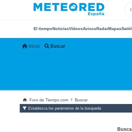
El tiempo
Noticias
Vídeos
Avisos
Radar
Mapas
Satél
Inicio
Buscar
Foro de Tiempo.com
Buscar
Establezca los parámetros de la búsqueda
Buscar