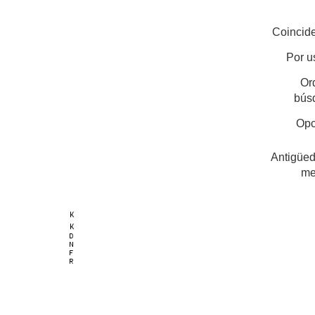
Coincide
Por u
Or
bús
Opc
Antigüed
me