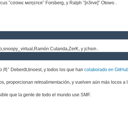
cus "cσσкιє мσηѕтєя" Forsberg, y Ralph "[n3rve]" Otowo .
.
no,snoopy_virtual,Ramón Cutanda,ZerK, y jchsm .
o 尚" Deberdt,tinoest, y todos los que han
colaborado en GitHu
s, proporcionan retroalimentación, y vuelven aún más locos a l
sible que la gente de todo el mundo use SMF.