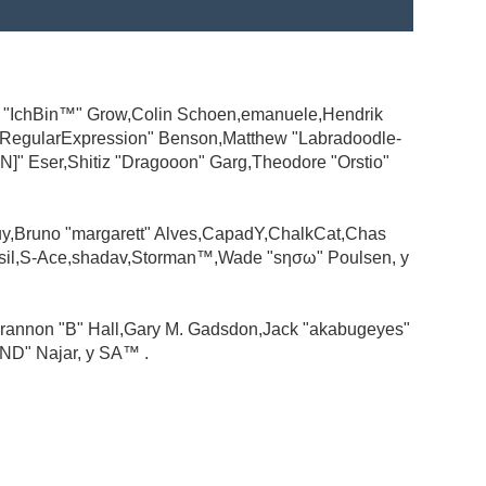
ad "IchBin™" Grow,Colin Schoen,emanuele,Hendrik
 "RegularExpression" Benson,Matthew "Labradoodle-
N]" Eser,Shitiz "Dragooon" Garg,Theodore "Orstio"
guy,Bruno "margarett" Alves,CapadY,ChalkCat,Chas
ssil,S-Ace,shadav,Storman™,Wade "sησω" Poulsen, y
rannon "B" Hall,Gary M. Gadsdon,Jack "akabugeyes"
ND" Najar, y SA™ .