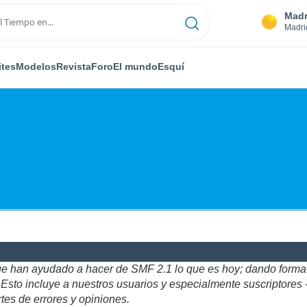
Madr
Madri
ites
Modelos
Revista
Foro
El mundo
Esquí
ue han ayudado a hacer de SMF 2.1 lo que es hoy; dando forma y
to incluye a nuestros usuarios y especialmente suscriptores - gr
tes de errores y opiniones.