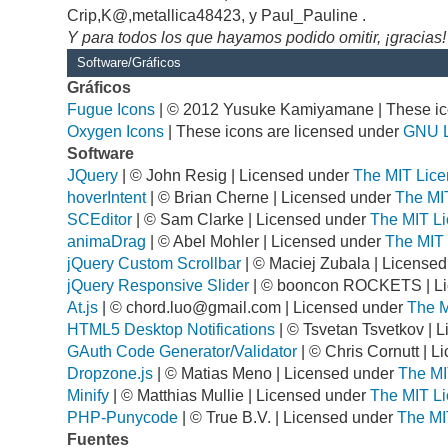
Crip,K@,metallica48423, y Paul_Pauline .
Y para todos los que hayamos podido omitir, ¡gracias!
Software/Gráficos
Gráficos
Fugue Icons
| © 2012 Yusuke Kamiyamane | These ico
Oxygen Icons
| These icons are licensed under
GNU 
Software
JQuery
| © John Resig | Licensed under
The MIT Lice
hoverIntent
| © Brian Cherne | Licensed under
The MI
SCEditor
| © Sam Clarke | Licensed under
The MIT Li
animaDrag
| © Abel Mohler | Licensed under
The MIT 
jQuery Custom Scrollbar
| © Maciej Zubala | License
jQuery Responsive Slider
| © booncon ROCKETS | L
At.js
| ©
chord.luo@gmail.com
| Licensed under
The M
HTML5 Desktop Notifications
| © Tsvetan Tsvetkov | 
GAuth Code Generator/Validator
| © Chris Cornutt | 
Dropzone.js
| © Matias Meno | Licensed under
The MI
Minify
| © Matthias Mullie | Licensed under
The MIT Li
PHP-Punycode
| © True B.V. | Licensed under
The MI
Fuentes