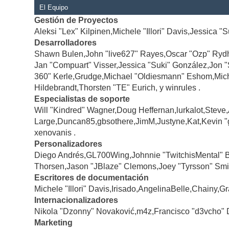
El Equipo
Gestión de Proyectos
Aleksi "Lex" Kilpinen,Michele "Illori" Davis,Jessica "
Desarrolladores
Shawn Bulen,John "live627" Rayes,Oscar "Ozp" Rydh
Jan "Compuart" Visser,Jessica "Suki" González,Jon 
360" Kerle,Grudge,Michael "Oldiesmann" Eshom,Michae
Hildebrandt,Thorsten "TE" Eurich, y winrules .
Especialistas de soporte
Will "Kindred" Wagner,Doug Heffernan,lurkalot,Steve
Large,Duncan85,gbsothere,JimM,Justyne,Kat,Kevin "
xenovanis .
Personalizadores
Diego Andrés,GL700Wing,Johnnie "TwitchisMental" 
Thorsen,Jason "JBlaze" Clemons,Joey "Tyrsson" Smi
Escritores de documentación
Michele "Illori" Davis,Irisado,AngelinaBelle,Chainy
Internacionalizadores
Nikola "Dzonny" Novaković,m4z,Francisco "d3vcho" 
Marketing