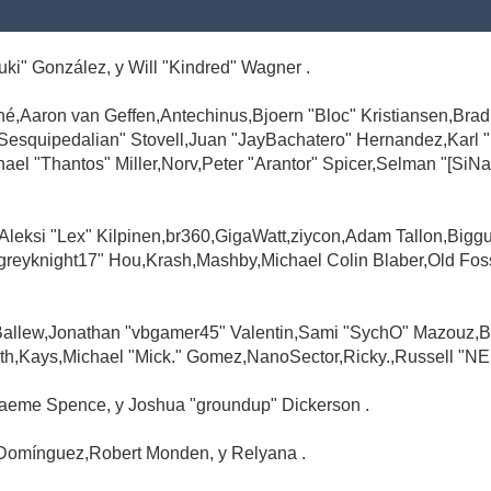
Suki" González, y Will "Kindred" Wagner .
é,Aaron van Geffen,Antechinus,Bjoern "Bloc" Kristiansen,Br
"Sesquipedalian" Stovell,Juan "JayBachatero" Hernandez,Karl
l "Thantos" Miller,Norv,Peter "Arantor" Spicer,Selman "[SiNa
,Aleksi "Lex" Kilpinen,br360,GigaWatt,ziycon,Adam Tallon,Big
greyknight17" Hou,Krash,Mashby,Michael Colin Blaber,Old Fo
Ballew,Jonathan "vbgamer45" Valentin,Sami "SychO" Mazouz,B
th,Kays,Michael "Mick." Gomez,NanoSector,Ricky.,Russell "NE
,Graeme Spence, y Joshua "groundup" Dickerson .
Domínguez,Robert Monden, y Relyana .