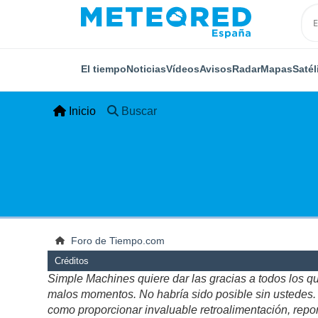
El tiempo
Noticias
Vídeos
Avisos
Radar
Mapas
Satél
Inicio
Buscar
Foro de Tiempo.com
Créditos
Simple Machines quiere dar las gracias a todos los q
malos momentos. No habría sido posible sin ustedes. Es
como proporcionar invaluable retroalimentación, repor