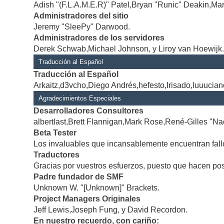
Adish "(F.L.A.M.E.R)" Patel,Bryan "Runic" Deakin,Mar
Administradores del sitio
Jeremy "SleePy" Darwood.
Administradores de los servidores
Derek Schwab,Michael Johnson, y Liroy van Hoewijk
Traducción al Español
Traducción al Español
Arkaitz,d3vcho,Diego Andrés,hefesto,Irisado,luuucia
Agradecimientos Especiales
Desarrolladores Consultores
albertlast,Brett Flannigan,Mark Rose,René-Gilles "Na
Beta Tester
Los invaluables que incansablemente encuentran fallo
Traductores
Gracias por vuestros esfuerzos, puesto que hacen po
Padre fundador de SMF
Unknown W. "[Unknown]" Brackets.
Project Managers Originales
Jeff Lewis,Joseph Fung, y David Recordon.
En nuestro recuerdo, con cariño: