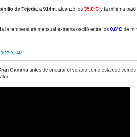
inillo de Tejeda
, a
914m
, alcanzó los
35.0ºC
y la mínima bajó
sla la temperatura mensual extrema osciló entre los
0.8ºC
de mín
03:27:01 AM
Gran Canaria
antes de encarar el verano como esta que vemos 
lor...