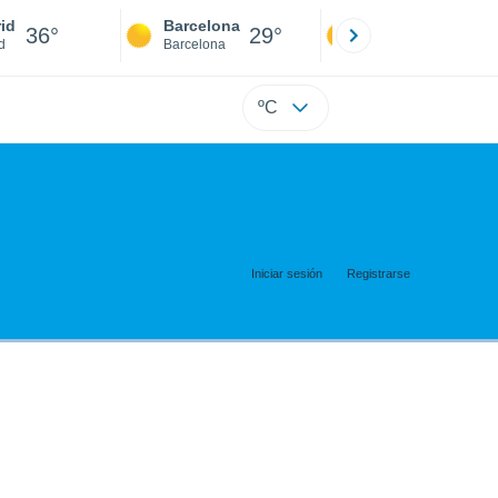
id
Barcelona
Sevilla
36°
29°
38°
d
Barcelona
Sevilla
ºC
Iniciar sesión
Registrarse