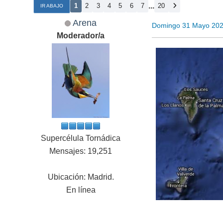
...
1
2
3
4
5
6
7
20
IR ABAJO
Arena
Domingo 31 Mayo 202
Moderador/a
Supercélula Tornádica
Mensajes: 19,251
Ubicación: Madrid.
En línea