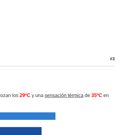
#3
rozan los
29ºC
y una
sensación térmica
de
35ºC
en