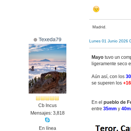
Madrid.
Texeda79
Lunes 01 Junio 2026 
Mayo
tuvo un comp
ligeramente seco e
Aún así, con los
3
se superen los
+1
En el
pueblo de F
Cb Incus
entre
35mm
y
40
Mensajes: 3,818
En línea