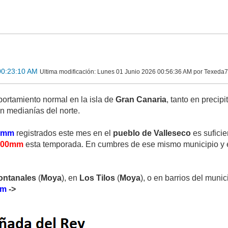
00:23:10 AM
Ultima modificación
: Lunes 01 Junio 2026 00:56:36 AM por Texeda
ortamiento normal en la isla de
Gran Canaria
, tanto en preci
n medianías del norte.
0mm
registrados este mes en el
pueblo de Valleseco
es suficie
600mm
esta temporada. En cumbres de ese mismo municipio y 
ontanales
(
Moya
), en
Los Tilos
(
Moya
), o en barrios del muni
mm
->