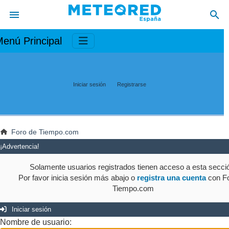
enú Principal
Iniciar sesión
Registrarse
Foro de Tiempo.com
¡Advertencia!
Solamente usuarios registrados tienen acceso a esta secci
Por favor inicia sesión más abajo o
registra una cuenta
con Fo
Tiempo.com
Iniciar sesión
Nombre de usuario: